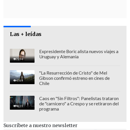
Las + leídas
Expresidente Boric alista nuevos viajes a
Uruguay y Alemania
7234
"La Resurrección de Cristo" de Mel
Gibson confirmó estreno en cines de
4769
Chile
"Lo que nosotros esperamos es que La
Caos en "Sin Filtros": Panelistas trataron
Moneda no se convierta en una sede de
de "carnicero" a Crespo y se retiraron del
4223
campaña y que los personeros del
programa
Gobierno no tengan agendas que vayan
a apoyar una determinada candidatura.
Suscríbete a nuestro newsletter