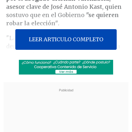
asesor clave de José Antonio Kast, quien
sostuvo que en el Gobierno
"se quieren
robar la elección"
.
"La izquierda nunca ha tenido
LEER ARTICULO COMPLETO
demasiado pudor con la democracia. La
usan, la citan, la veneran en los
discursos, pero cuando sienten que se les
escapa de las manos se abalanzan sobre
ella como si fuera un juguete propio. Y
hoy,
con Gabriel Boric a la cabeza,
estamos frente al capítulo más burdo de
ese manual: el intento desesperado de
manipular, alterar y, en los hechos,
robarse la próxima elección
presidencial
",
escribió Valenzuela en una