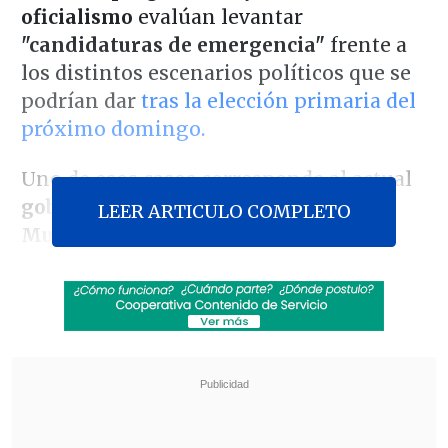
oficialismo
evalúan levantar
"candidaturas de emergencia"
frente a
los distintos escenarios políticos que se
podrían dar
tras la elección primaria del
próximo domingo.
Uno de esos casos corresponde al actual
gobernador de Valparaíso, Rodrigo
LEER ARTICULO COMPLETO
Mundaca, quien
no descarta una
eventual aventura presidencial
en caso
de que triunfe la abanderada del PPD,
Carolina Tohá
.
Revisa también
José Antonio Neme protagonizó colisión en
Las Condes