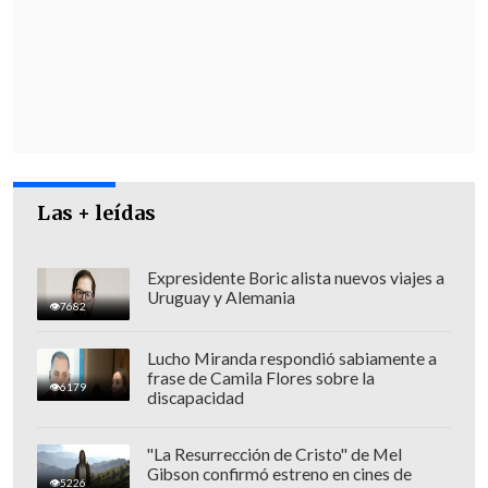
parezca
", por lo que pedir que alguien
esté o no en la elección "es totalmente
improcedente".
Las + leídas
Expresidente Boric alista nuevos viajes a
Uruguay y Alemania
7682
Lucho Miranda respondió sabiamente a
frase de Camila Flores sobre la
6179
discapacidad
"Así que espero en los próximos días
"La Resurrección de Cristo" de Mel
Gibson confirmó estreno en cines de
volver a tener diálogo con Rodrigo
5226