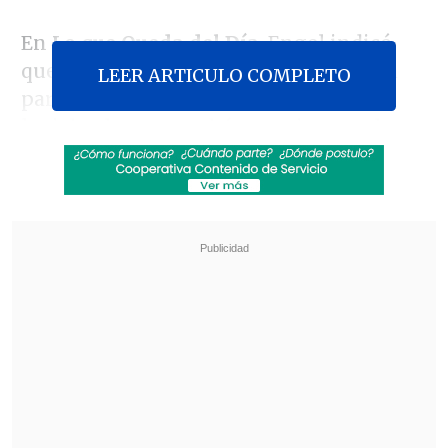
En
Lo que Queda del Día
, Engel indicó
que la creación de este Consejo servirá
LEER ARTICULO COMPLETO
para entregar nuevas propuestas para
legislar, las que podrían ser impopulares
en caso de nacer desde el Congreso.
Revisa también
José Antonio Neme protagonizó colisión en
Las Condes
Conductor de aplicación fue baleado en
encerrona en Santiago Centro
"Muchas veces hay medidas, hay leyes,
que son impopulares para el mundo