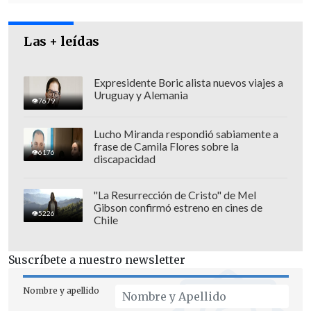
Las + leídas
Expresidente Boric alista nuevos viajes a
Uruguay y Alemania
7679
Lucho Miranda respondió sabiamente a
frase de Camila Flores sobre la
6176
"Un Consejo como éste, precisamente
discapacidad
porque no hay conflicto de intereses (...)
uno puede hacer estas cosas
"La Resurrección de Cristo" de Mel
Gibson confirmó estreno en cines de
impopulares, que justamente es difícil de
5226
Chile
hacer en el Congreso", añadió.
Suscríbete a nuestro newsletter
"La calidad de las escuelas que tenemos
depende de la calidad de nuestra política.
Nombre y apellido
Con malas políticas no vamos a tener