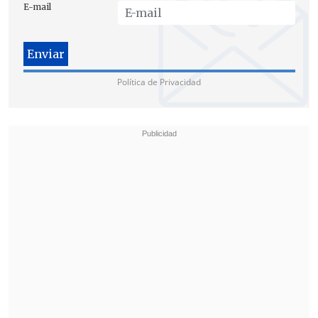
E-mail
buenas escuelas, no vamos a tener
buenos hospitales,
Chile necesita mejor
política, precisamente para que nos
hagamos cargo de las inquietudes que
Política de Privacidad
tiene la gente", recalcó Engel.
En relación a la
polémica con Ignacio
Walker
(DC) por los sueldos de los
parlamentarios, Engel sostuvo que "no
quiero entrar en esa pelea".