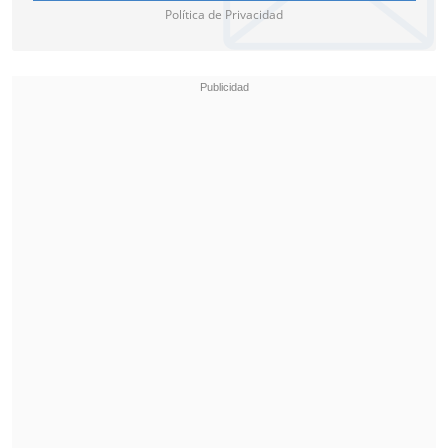
Política de Privacidad
Estar trabajando de manera
dependiente o independiente.
Pertenecer al 40% de las familias más
vulnerables de la población (según
Registro Social de Hogares).
Para recibir el pago anual: percibir
una renta bruta anual (2024) inferior
a $7.627.812.
Para recibir el pago mensual: percibir
una renta bruta mensual (2024)
inferior a $635.651.