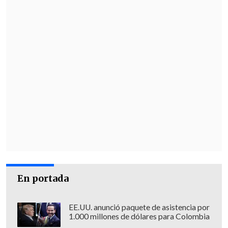
Tener cotizaciones al día.
No trabajar en una Institución del
Estado (municipios incluidos) o una
empresa privada que reciba aporte
estatal superior o igual al 50%.
No ser beneficiaria del Ingreso
Mínimo Garantizado para el período
de renta procesado.
En caso de ser trabajadora
independiente, debe emitir boletas de
honorarios y realizar el respectivo
proceso de Declaración de Renta del
En portada
Servicio de Impuestos Internos (SII).
Conoce si eres beneficiaria o beneficiario
EE.UU. anunció paquete de asistencia por
1.000 millones de dólares para Colombia
El Sence informó que el pago anual de