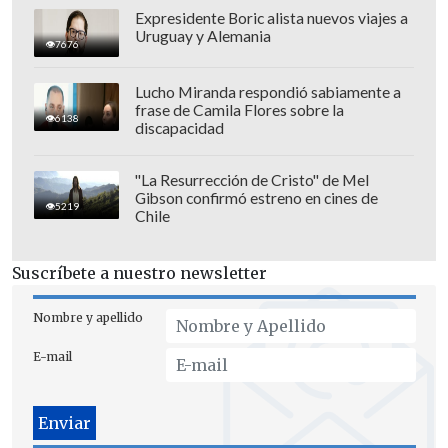
Estado o en una empresa con aporte
Expresidente Boric alista nuevos viajes a
estatal superior al 50%.
Uruguay y Alemania
7676
Trabajadores independientes deben
emitir boletas de honorarios y
Lucho Miranda respondió sabiamente a
frase de Camila Flores sobre la
realizar la Declaración de Renta del
6138
discapacidad
Servicio de Impuestos Internos.
"La Resurrección de Cristo" de Mel
Por su parte, el
BTM
se entrega a
Gibson confirmó estreno en cines de
5219
Chile
mujeres trabajadoras de entre 25 y 59
años con 11 meses de edad:
Suscríbete a nuestro newsletter
Nombre y apellido
E-mail