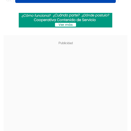
puede llegar a los 646 mil pesos.
Revisa también
José Antonio Neme protagonizó colisión en
Las Condes
Conductor de aplicación fue baleado en
encerrona en Santiago Centro
¿Quiénes pueden ser recibir el subsidio?
En el caso del
SEJ
, se trata de un subsidio
para trabajadores de
18 hasta los 24 años
con 11 meses de edad
, cuyos requisitos
son: