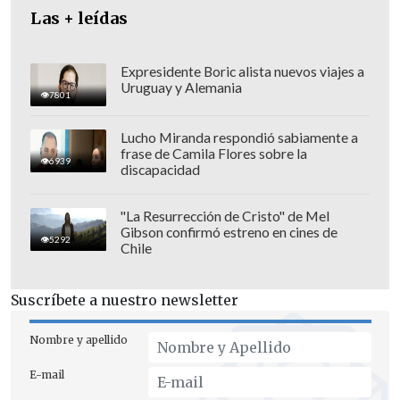
Las + leídas
Expresidente Boric alista nuevos viajes a
Uruguay y Alemania
7801
La ministra del Trabajo,
Jeannette Jara
,
Lucho Miranda respondió sabiamente a
destacó que "el aumento de la cobertura
frase de Camila Flores sobre la
6939
del 60% al 90% de la PGU partió en
discapacidad
agosto del año 2022, desarrollando el
Instituto de Previsión Social (IPS)
"La Resurrección de Cristo" de Mel
Gibson confirmó estreno en cines de
distintas gestiones para poder llegar a
5292
Chile
las y los beneficiarios. Sin embargo, se
instalaba entre varias personas una
Suscríbete a nuestro newsletter
sensación de injusticia, porque no
entendían el motivo por el que no
Nombre y apellido
calificaban, ya que no eran parte del 10%
E-mail
más rico de la población".