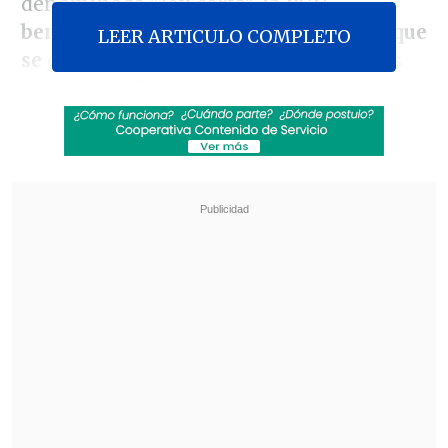
denominada "ley corta",
la PGU
beneficiará a los mayores de 65 años que
LEER ARTICULO COMPLETO
se encuentran en el 90 por ciento más
vulnerable de toda la población
.
Revisa también
Equipos de rescate siguen con la búsqueda de
colombiano desaparecido en el Cerro Panul
Vanessa Kaiser: "Si este gobierno quiere tener
éxito, su piso mínimo es su 30%"
Esto debido a que si se toma en cuenta al
90 por ceinto de toda la población de
menores recursos del país, el valor de
corte es de 683.469 pesos. Pero si se usa