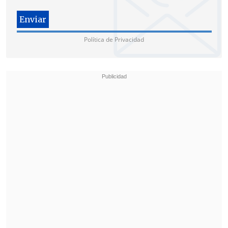
La ministra agregó que "así, la ley ha
tenido una mejoría importante que va a
Política de Privacidad
permitir que ingresen 70 mil personas
más, de las cuales
24 mil de ellas que ya
habían presentado su solicitud y fueron
rechazadas con motivo de la ley vigente
,
serán recalificadas de oficio sin tener
que presentar nuevamente solicitud
, a
fin de que puedan empezar a recibir este
beneficio".
El ministro de Hacienda,
Mario Marcel
,
sostuvo que si se suman el proyecto de
Reforma Previsional con el
reforzamiento de la PGU, el