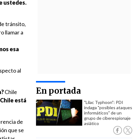
e ustedes.
e tránsito,
o llamar a
mos esa
specto al
En portada
n?
Chile
 Chile está
"Lilac Typhoon": PDI
indaga "posibles ataques
informáticos" de un
grupo de ciberespionaje
rencia de
asiático
ción que se
rtistas