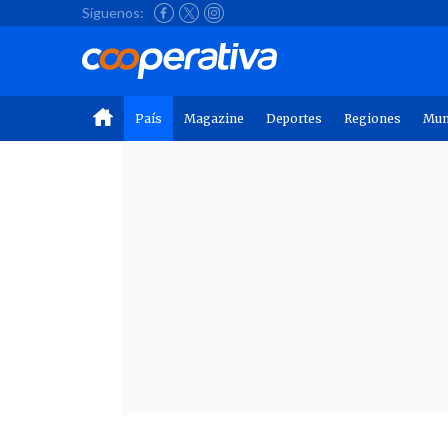
Síguenos:
País
Magazine
Deportes
Regiones
Mu