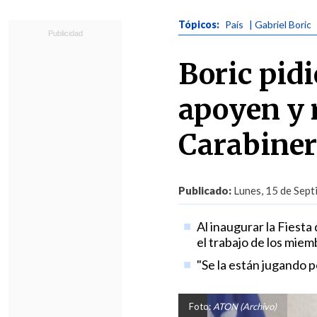
Tópicos:
País
| Gabriel Boric
Boric pidi
apoyen y 
Carabiner
Publicado:
Lunes, 15 de Sept
Al inaugurar la Fiesta
el trabajo de los miem
"Se la están jugando p
Foto:
ATON (Archivo)