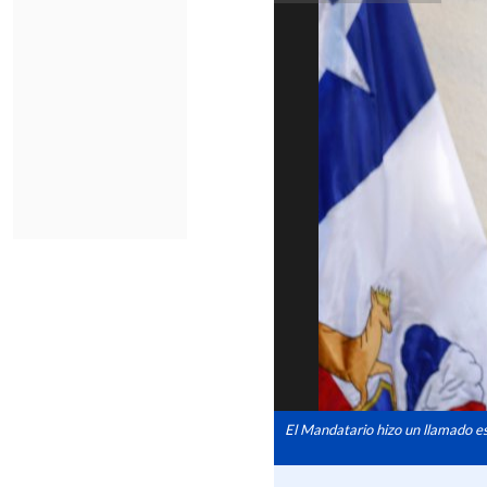
El Mandatario hizo un llamado esp