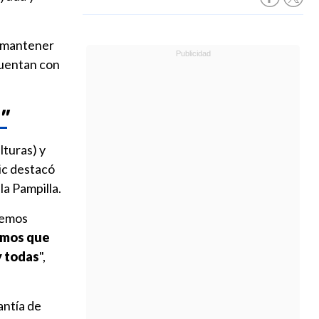
de mantener
cuentan con
"
lturas) y
ric destacó
la Pampilla.
remos
mos que
y todas
",
antía de