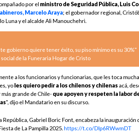
acompañado por el
ministro de Seguridad Pública, Luis C
rabineros, Marcelo Araya
; el gobernador regional, Cristóba
o Luna y el alcalde Ali Manouchehri.
ste gobierno quiere tener éxito, su piso mínimo es su 30%"
l social de la Funeraria Hogar de Cristo
ente a los funcionarios y funcionarias, que les toca much
es, yo
les quiero pedir a los chilenos y chilenas
acá, des
ar más grande de Chile-
que apoyen y respeten la labor de
ras
", dijo el Mandatario en su discurso.
República, Gabriel Boric Font, encabeza la inauguración d
Fiesta de La Pampilla 2025.
https://t.co/Dlp6RWwmDT