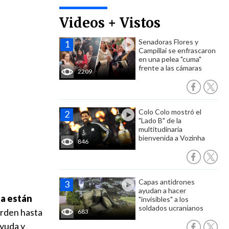
Videos + Vistos
Senadoras Flores y
Campillai se enfrascaron
en una pelea "cuma"
frente a las cámaras
2209
Colo Colo mostró el
"Lado B" de la
multitudinaria
bienvenida a Vozinha
846
Capas antidrones
ayudan a hacer
la están
"invisibles" a los
soldados ucranianos
erden hasta
683
ayuda y