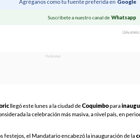
Agréganos como tu fuente preferida en
Google
Suscríbete a nuestro canal de
Whatsapp
Llévatelo:
oric
llegó este lunes a la ciudad de
Coquimbo
para
inaugur
considerada la celebración más masiva, a nivel país, en peri
os festejos, el Mandatario encabezó la inauguración de la
c