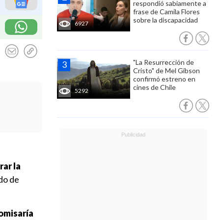
respondió sabiamente a
frase de Camila Flores
sobre la discapacidad
6927
"La Resurrección de
Cristo" de Mel Gibson
confirmó estreno en
cines de Chile
5292
ar la
odo de
omisaría