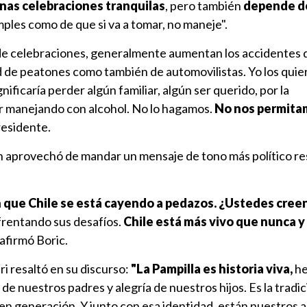
nas celebraciones tranquilas
, pero también
depende d
ples como de que si va a tomar, no maneje".
 de celebraciones, generalmente aumentan los accidentes d
 de peatones como también de automovilistas. Yo los quier
nificaría perder algún familiar, algún ser querido, por la
ar manejando con alcohol. No lo hagamos.
No nos permita
Presidente.
n aprovechó de mandar un mensaje de tono más político re
 que Chile se está cayendo a pedazos. ¿Ustedes cree
nfrentando sus desafíos.
Chile está más vivo que nunca y
, afirmó Boric.
 resaltó en su discurso:
"La Pampilla es historia viva,
he
de nuestros padres y alegría de nuestros hijos. Es la tradi
n generación. Y junto con esa identidad, están nuestros a