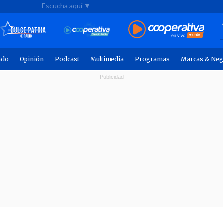
Escucha aquí ▼
ndo
Opinión
Podcast
Multimedia
Programas
Marcas & Neg