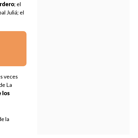
ordero
; el
l Juliá; el
as veces
de La
 los
e la