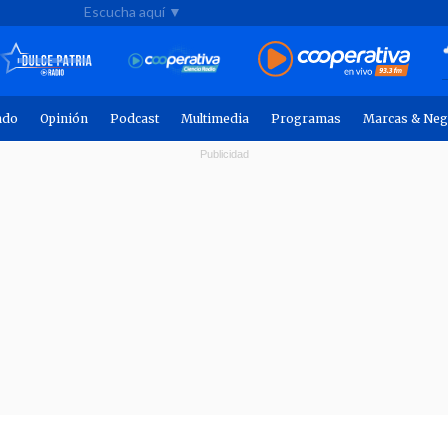
Escucha aquí ▼
ndo
Opinión
Podcast
Multimedia
Programas
Marcas & Neg