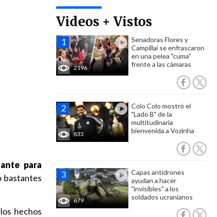
Videos + Vistos
Senadoras Flores y
Campillai se enfrascaron
en una pelea "cuma"
frente a las cámaras
2196
Colo Colo mostró el
"Lado B" de la
multitudinaria
bienvenida a Vozinha
833
ante para
Capas antidrones
o bastantes
ayudan a hacer
"invisibles" a los
soldados ucranianos
679
 los hechos