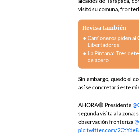
alcaldes de Tarapacá, co
visitó su comuna, fronteri
Revisa también
Camioneros piden al 
Libertadores
La Pintana: Tres dete
de acero
Sin embargo, quedó el co
así se concretará este mi
AHORA🔴 Presidente
@G
segunda visita a la zona: 
observación fronteriza
@
pic.twitter.com/2CtYde