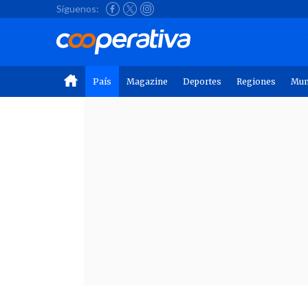
Síguenos:
País
Magazine
Deportes
Regiones
Mu