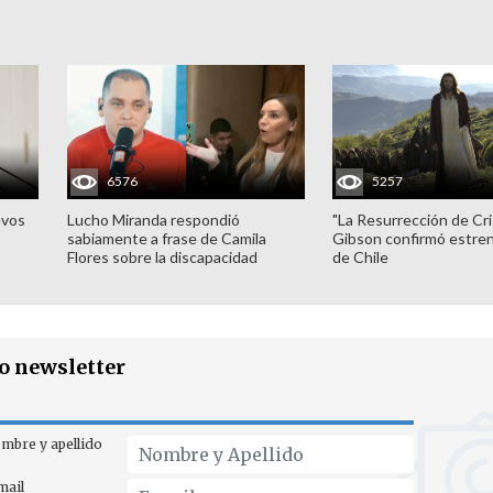
6576
5257
evos
Lucho Miranda respondió
"La Resurrección de Cri
sabiamente a frase de Camila
Gibson confirmó estren
Flores sobre la discapacidad
de Chile
ro newsletter
mbre y apellido
mail