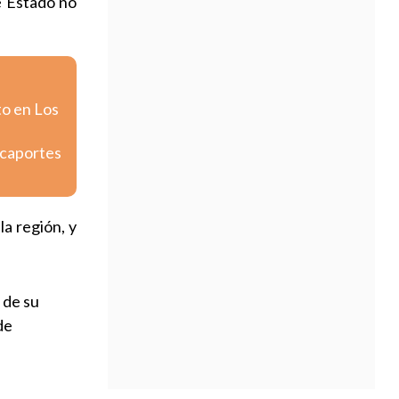
e Estado no
to en Los
icaportes
a región, y
 de su
de