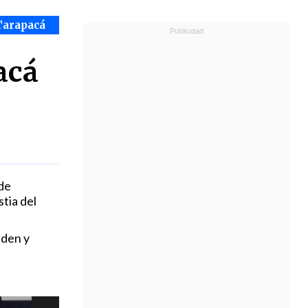
Tarapacá
acá
 de
stia del
eden y