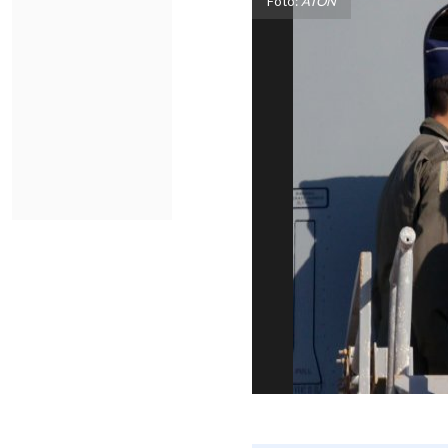
Foto:
ATON