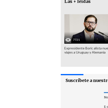
Las + leídas
7721
Expresidente Boric alista nu
viajes a Uruguay y Alemania
Suscríbete a nuest
No
E-