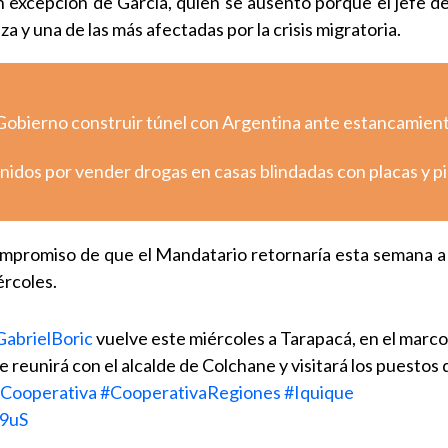
n excepción de García, quien se ausentó porque el jefe d
za y una de las más afectadas por la crisis migratoria.
Gobierno construir túnel con Argentina ante estancamien
nidos por vender drogas en casas blindadas con placas y p
mpromiso de que el Mandatario retornaría esta semana a l
ércoles.
abrielBoric
vuelve este miércoles a Tarapacá, en el marco
se reunirá con el alcalde de Colchane y visitará los puestos 
Cooperativa
#CooperativaRegiones
#Iquique
89uS