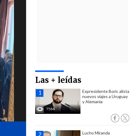
Las + leídas
Expresidente Boric alista
nuevos viajes a Uruguay
y Alemania
7584
Lucho Miranda