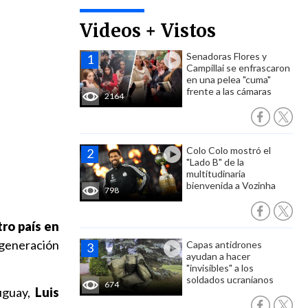
Videos + Vistos
Senadoras Flores y
Campillai se enfrascaron
en una pelea "cuma"
frente a las cámaras
2164
Colo Colo mostró el
"Lado B" de la
multitudinaria
bienvenida a Vozinha
798
tro país en
 generación
Capas antidrones
ayudan a hacer
"invisibles" a los
soldados ucranianos
674
uguay,
Luis