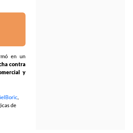
ormó en un
ucha contra
omercial y
elBoric
,
gicas de