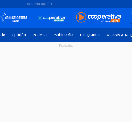
Escucha aquí ▼
ndo
Opinión
Podcast
Multimedia
Programas
Marcas & Neg