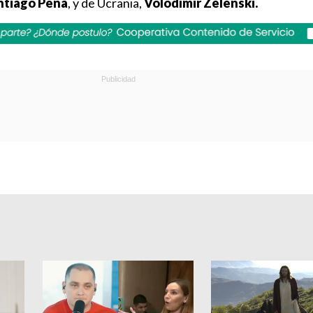
ntiago Peña
, y de Ucrania,
Volodímir Zelenski.