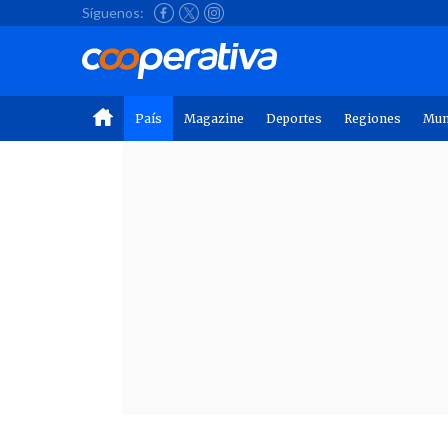
Síguenos:
País
Magazine
Deportes
Regiones
Mu