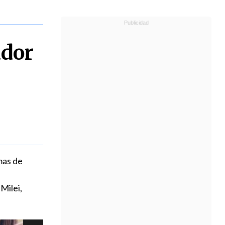
ador
mas de
Milei,