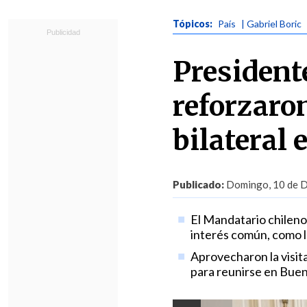
Tópicos:
País
| Gabriel Boric
President
reforzaro
bilateral
Publicado:
Domingo, 10 de D
El Mandatario chileno
interés común, como la
Aprovecharon la visita
para reunirse en Buen