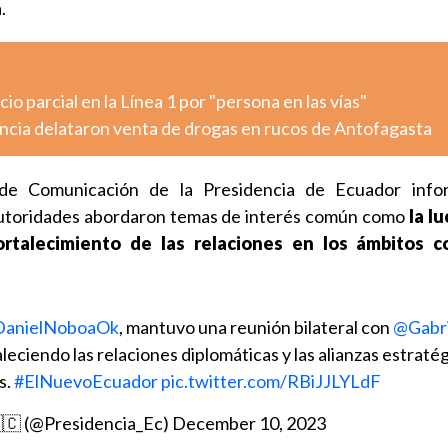
.
o parcial en la Línea 1 por "persona en las vías"
ancia delataron venta de drogas en rucos de Antofagasta
 de Comunicación de la Presidencia de Ecuador inf
utoridades abordaron temas de interés común como
la l
fortalecimiento de las relaciones en los ámbitos c
anielNoboaOk
, mantuvo una reunión bilateral con
@Gabri
leciendo las relaciones diplomáticas y las alianzas estraté
s.
#ElNuevoEcuador
pic.twitter.com/RBiJJLYLdF
🇨 (@Presidencia_Ec)
December 10, 2023