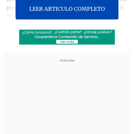
por la espalda al joven en enero de 2008,
LEER ARTICULO COMPLETO
en el fundo Santa Margarita de la
comuna de Vilcún, mismo sector de la
"zona roja" donde
murió en un atentado
incendiario el matrimonio Luchsinger-
Mackay
.
Revisa también
Colombiano fue asesinado a balazos en un cité
de La Cisterna
Kast arribó a Colombia para asistir a la
asunción de Abelardo de la Espriella
"Lo señalamos desde el primer