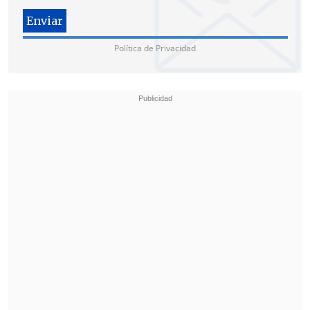
decisión que nosotros tenemos que
acostumbrarnos, nos guste o no nos
guste
, a respetar las decisiones de la
Política de Privacidad
Contraloría General de la República, por
lo tanto estamos realizando un esfuerzo",
apuntó.