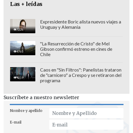
Las + leídas
Expresidente Boric alista nuevos viajes a
Uruguay y Alemania
7228
"La Resurrección de Cristo" de Mel
Gibson confirmó estreno en cines de
4765
Chile
Respecto a si el Gobierno pedirá que lo
den de baja, afirmó que "esa es una
Caos en "Sin Filtros": Panelistas trataron
de "carnicero" a Crespo y se retiraron del
decisión de Carabineros, que como todos
4219
programa
sabemos está sujeto a una situación
administrativa en la Contraloría que hay
Suscríbete a nuestro newsletter
que superar, para efecto de que
Carabineros pueda actuar".
Nombre y apellido
E-mail
"
Que el Carabinero siga activo es una