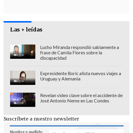
contaminación",
lo cual, dicen,
"violenta
los derechos de la naturaleza"
y la
dignidad de las personas, y genera una
"progresiva y sistemática extinción de
Las + leídas
cultura".
Las organizaciones recuerdan que a la
Lucho Miranda respondió sabiamente a
frase de Camila Flores sobre la
fecha de presentación de esta petición,
8124
discapacidad
en las regiones de la zona sur de Chile
consideradas epicentro del conflicto
Expresidente Boric alista nuevos viajes a
Uruguay y Alemania
"rige un estado de excepción
8124
constitucional que permite la
Revelan video clave sobre el accidente de
militarización de nuestros territorios y
José Antonio Neme en Las Condes
6099
la suspensión de la protección de varios
de nuestros derechos humanos".
Suscríbete a nuestro newsletter
Nombre y apellido