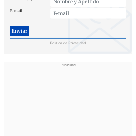
E-mail
Política de Privacidad
El Congreso ha prorrogado 19 veces esta
medida excepcional
, que ya rige desde
mediados de marzo y que permite el
despliegue militar en la zona, con
vigilancia en las principales carreteras y
caminos aledaños, para colaborar con