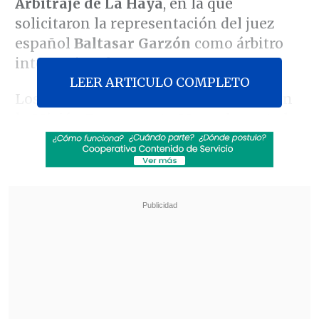
Arbitraje de La Haya
, en la que
solicitaron la representación del juez
español
Baltasar Garzón
como árbitro
internacional.
LEER ARTICULO COMPLETO
Los representantes mapuche, junto con
la
Misión Permanente Mapuche ante la
ONU, la Comisión Mapuche de Derechos
Humanos y la Comisión Kimche
Defensores de Wallmapu (CKDDW)
,
decidieron solicitar
la mediación "ante
la usurpación histórica" de territorios
considerados ancestrales que "ha sido y
sigue siendo contraria al derecho
nacional e internacional, y que infringe
los tratados vigentes suscritos por la
corona española y posteriormente por