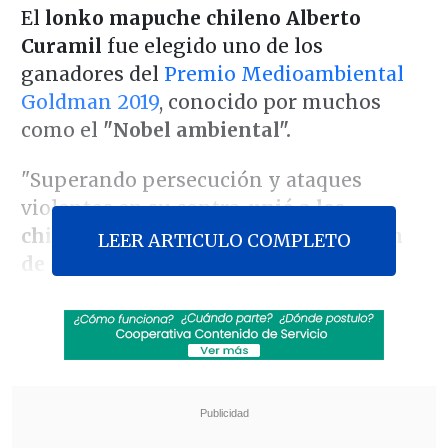
El
lonko mapuche chileno Alberto
Curamil
fue elegido uno de los
ganadores del
Premio Medioambiental
Goldman 2019
, conocido por muchos
como el
"Nobel ambiental".
"Superando persecución y ataques
violentos en su contra,
unió a los
chilenos para impedir la construcción
LEER ARTICULO COMPLETO
de dos proyectos hidroeléctricos
y
proteger un río sagrado", destacó la
organización que entrega el premio.
Revisa también
Incendio en domicilio provocó la muerte de
dos adultos mayores en Recoleta