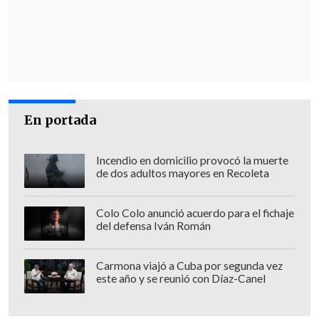
arrestado debido a su activismo
medioambiental".
Mientras que para la ministra del Medio
Ambiente,
Carolina Schmidt
, es
destacable que el lonko obtenga este
galardón, pero que si tiene problemas
En portada
con la justicia debe asumirlo.
Incendio en domicilio provocó la muerte
"Valoramos muchísimo que todas las
de dos adultos mayores en Recoleta
personas que contribuyen y que sean
premiadas y reconocidas por su cuidado
Colo Colo anunció acuerdo para el fichaje
del defensa Iván Román
del medio ambiente y tenemos que
entender que eso implica que tenga que
Carmona viajó a Cuba por segunda vez
cumplir todas las leyes chilenas
y si
este año y se reunió con Díaz-Canel
tenemos tres poderes del Estado, si él
está condenado o está en un proceso en