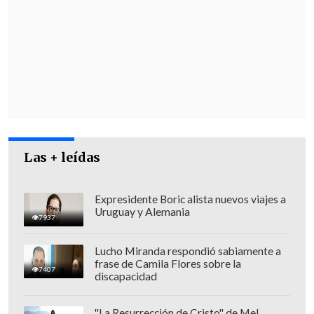
De acuerdo con
BBC Mundo
, su hija de 18
años, Belén, y otro representante
mapuche, Miguel Melín, irán en su
representación para recibir el "Nobel
ambiental".
Las + leídas
Expresidente Boric alista nuevos viajes a
Uruguay y Alemania
7937
Lucho Miranda respondió sabiamente a
frase de Camila Flores sobre la
7407
discapacidad
"La Resurrección de Cristo" de Mel