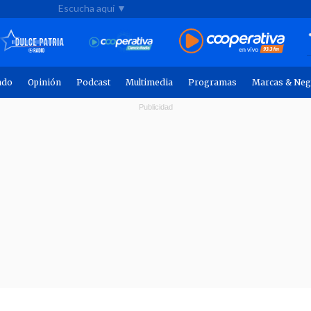
Escucha aquí ▼
ndo
Opinión
Podcast
Multimedia
Programas
Marcas & Neg