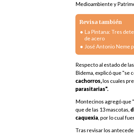
Medioambiente y Patrimon
Revisa también
La Pintana: Tres dete
de acero
José Antonio Neme pr
Respecto al estado de las
Bidema, explicó que "se 
cachorros,
los cuales pr
parasitarias".
Montecinos agregó que "f
que de las 13 mascotas,
d
caquexia
, por lo cual fu
Tras revisar los antecede