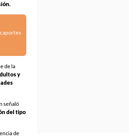
sión.
icaportes
e de la
dultos y
dades
n señaló
n del tipo
iencia de