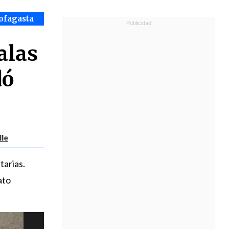
ofagasta
alas
dó
lle
arias.
ato