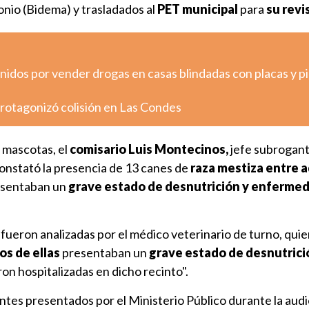
io (Bidema) y trasladados al
PET municipal
para
su revi
nidos por vender drogas en casas blindadas con placas y p
otagonizó colisión en Las Condes
 mascotas, el
comisario Luis Montecinos,
jefe subrogant
constató la presencia de 13 canes de
raza mestiza entre a
esentaban un
grave estado de desnutrición y enferme
ueron analizadas por el médico veterinario de turno, quie
os de ellas
presentaban un
grave estado de desnutrició
eron hospitalizadas en dicho recinto".
ntes presentados por el Ministerio Público durante la aud