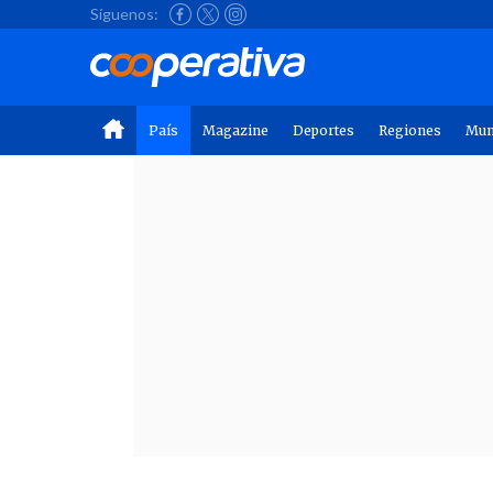
Síguenos:
País
Magazine
Deportes
Regiones
Mu