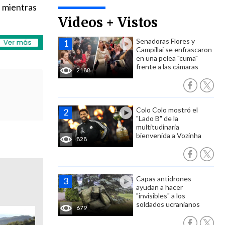
s
mientras
Videos + Vistos
Senadoras Flores y
Campillai se enfrascaron
en una pelea "cuma"
frente a las cámaras
2188
Colo Colo mostró el
"Lado B" de la
multitudinaria
bienvenida a Vozinha
828
Capas antidrones
ayudan a hacer
"invisibles" a los
soldados ucranianos
679