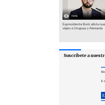
7696
Expresidente Boric alista nu
viajes a Uruguay y Alemania
Suscríbete a nuest
No
E-