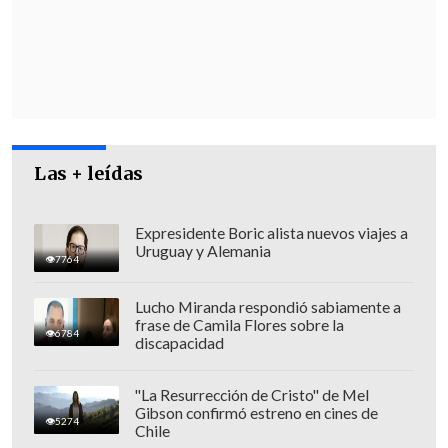
ambiental", recalcando que "también
hay una irresponsabilidad de parte de
las empresas".
Durante la tarde, en Freirina nuevamente
hablará el ministro de Salud, Jaime
Mañalich, quien tiene previsto anunciar
Las + leídas
un cronograma sobre el destino de las
polémicas instalaciones.
Expresidente Boric alista nuevos viajes a
Uruguay y Alemania
7764
Lucho Miranda respondió sabiamente a
frase de Camila Flores sobre la
6784
discapacidad
"La Resurrección de Cristo" de Mel
Gibson confirmó estreno en cines de
5274
Chile