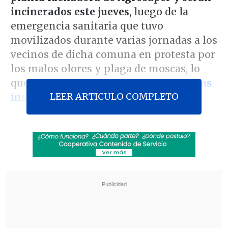
incinerados este jueves
, luego de la
emergencia sanitaria que tuvo
movilizados durante varias jornadas a los
vecinos de dicha comuna en protesta por
los malos olores y plaga de moscas, lo
que motivó el
cierre momentaneo de las
LEER ARTICULO COMPLETO
instalaciones
.
La
ministra del Medio Ambiente,
María
Ignacia Benítez,
informó que la
comisión de evaluación ambiental de
Atacama actualmente realiza una
completa revisión para determinar las
sanciones que se le aplicarán a la planta,
entre las que podría estar su cierre