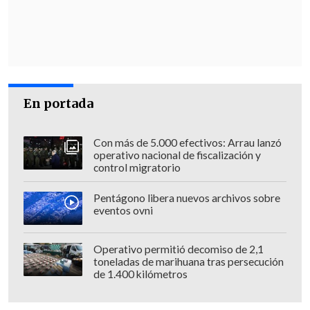
por la gente que me eligió en Freirina
.
Lamento que se manipule a la gente con
un tema sensible, como es la cesantía,
para que sean sus voceros", comentó la
autoridad.
En portada
Ante estos rumores, la compañía
informó mediante una
declaración
Con más de 5.000 efectivos: Arrau lanzó
operativo nacional de fiscalización y
pública
que "el directorio de Agrosuper
control migratorio
decidió su paralización definitiva en
diciembre del año 2012".
Pentágono libera nuevos archivos sobre
eventos ovni
En esa línea, "
no existe ningún plan de
reactivación
"
del proyecto
Operativo permitió decomiso de 2,1
toneladas de marihuana tras persecución
agroindustrial en el valle del Huasco
,
de 1.400 kilómetros
por la que la decisión "se mantiene sin
cambios", indicó.