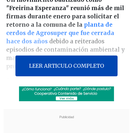
"Freirina Esperanza" reunió más de mil
firmas durante enero para solicitar el
retorno a la comuna de la
planta de
cerdos de Agrosuper que fue cerrada
hace dos años
debido a reiterados
episodios de contaminación ambiental y
malos olores que desataron una ola de
LEER ARTICULO COMPLETO
protestas de los vecinos.
"
Ellos tienen la intención de volver
,
pero tienen las puertas cerradas de las
autoridades
. Está claro que se
equivocaron, pero tenemos que saber
qué es lo que proponen ahora. Es la única
empresa que puede darnos trabajo de
inmediato y la gente lo está pasando