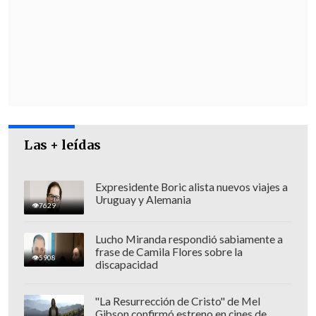
Agrosuper.
"
Los hombres están parados en las
esquinas...
Es triste la situación y
apremiante por las deudas que se
acumulan. Los ambientalistas están
parando todos los proyectos, pero nadie
piensa que tenemos que trabajar
. Hay
Las + leídas
proyectos que contaminan mucho más",
comentó al matutino
Paulina Castillo
,
ex
Expresidente Boric alista nuevos viajes a
Uruguay y Alemania
trabajadora de Agrosuper
que hoy se
7629
desempeña como temporera.
Lucho Miranda respondió sabiamente a
frase de Camila Flores sobre la
5908
discapacidad
"La Resurrección de Cristo" de Mel
Gibson confirmó estreno en cines de