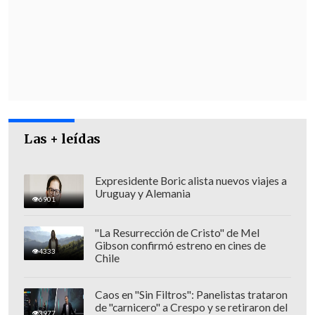
Cuando CAP empezó a arrojar estos
relaves, contaba con la autorización para
ello según la legalidad de los años 80. Sin
Las + leídas
embargo, la nueva legislación lo impide
esto ya que
obliga a la empresa a dejar
Expresidente Boric alista nuevos viajes a
sus pasivos mineros en tierra.
Algo que
Uruguay y Alemania
6901
puede tardar de 6 a 10 años.
"La Resurrección de Cristo" de Mel
"Nosotros hemos respondido
Gibson confirmó estreno en cines de
4333
Chile
presentando un plan de cumplimiento,
el cual está a la espera de aprobación",
Caos en "Sin Filtros": Panelistas trataron
explicó a
Cooperativa
Fernando Olea,
de "carnicero" a Crespo y se retiraron del
3977