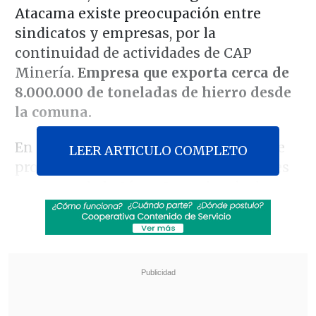
Atacama existe preocupación entre
sindicatos y empresas, por la
continuidad de actividades de CAP
Minería.
Empresa que exporta cerca de
8.000.000 de toneladas de hierro desde
la comuna.
En una fiscalización de sus procesos de
LEER ARTICULO COMPLETO
producción recibieron 20 observaciones
por parte de la Súper Intendencia de
Medio Ambiente.
Revisa también
Parlamentarios oficialistas piden "esclarecer"
caso de chileno expulsado de Israel