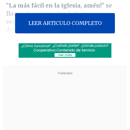
"
La más fácil en la iglesia, amén!
" se
llama el registro, donde la joven que
vende videos explícitos se ubica detrás
LEER ARTICULO COMPLETO
del altar para mostrar sus pechos. En
otro video profiere ofensas a santos.
Revisa también
José Antonio Neme protagonizó colisión en
Las Condes
Conductor de aplicación fue baleado en
encerrona en Santiago Centro
Fácil realizó un show en la discoteque
"Spacio Dubai" de Copiapó y viajó en la
madrugada a Caldera. El espacio mostró