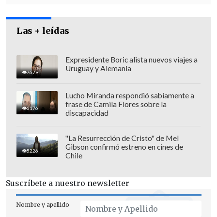
Las + leídas
Expresidente Boric alista nuevos viajes a
Uruguay y Alemania
7679
La vocera de la comunidad parroquial,
Lucho Miranda respondió sabiamente a
María Elena Araya, dijo al
Diario Atacama
,
frase de Camila Flores sobre la
6176
que llevó el tema en su portada
, que "
es
discapacidad
una falta de respeto y rogamos por
ellos. Ojalá no vuelva a suceder
".
"La Resurrección de Cristo" de Mel
Gibson confirmó estreno en cines de
5226
Chile
En su Instagram, la joven dijo que "están
inventando muchas cosas, como que lo
Suscríbete a nuestro newsletter
hice riéndome de los católicos.
En
ningún momento grité contra los
Nombre y apellido
católicos
, ni quebré algo. Lo único que