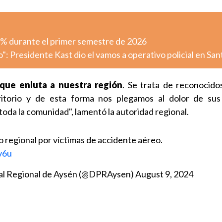
,3% durante el primer semestre de 2026
: Presidente Kast dio el vamos a operativo policial en San
 que enluta a nuestra región
. Se trata de reconocido
itorio y de esta forma nos plegamos al dolor de sus 
oda la comunidad", lamentó la autoridad regional.
o regional por víctimas de accidente aéreo.
v6u
ial Regional de Aysén (@DPRAysen)
August 9, 2024