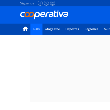
Síguenos:
País
Magazine
Deportes
Regiones
Mu