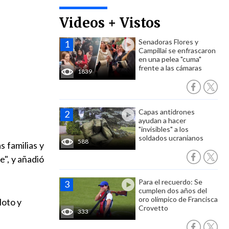
Videos + Vistos
Senadoras Flores y
Campillai se enfrascaron
en una pelea "cuma"
frente a las cámaras
1839
Capas antidrones
ayudan a hacer
"invisibles" a los
soldados ucranianos
588
s familias y
", y añadió
Para el recuerdo: Se
cumplen dos años del
oro olímpico de Francisca
loto y
Crovetto
333