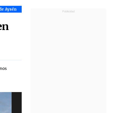
de Aysén
en
 nos