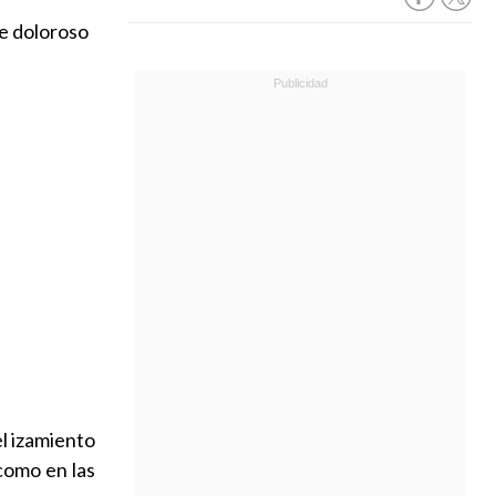
e doloroso
el izamiento
 como en las