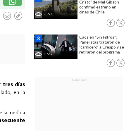
Cristo" de Mel Gibson
confirmó estreno en
cines de Chile
3921
Caos en "Sin Filtros":
Panelistas trataron de
"carnicero" a Crespo y se
retiraron del programa
3612
 tres días
lado, en la
ue la medida
nsecuente