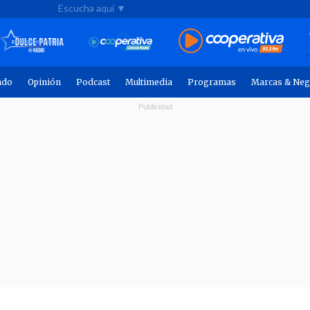
Escucha aquí ▼
ndo
Opinión
Podcast
Multimedia
Programas
Marcas & Neg