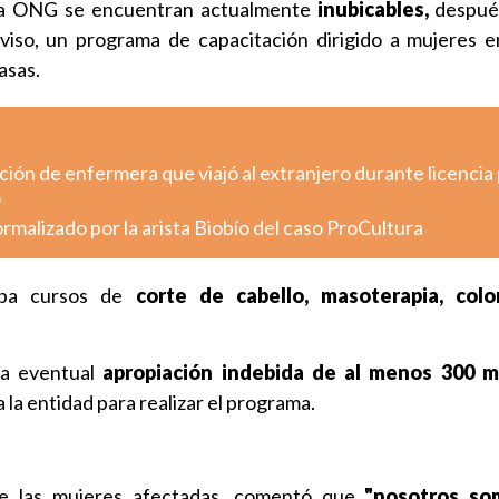
la ONG se encuentran actualmente
inubicables,
despué
viso, un programa de capacitación dirigido a mujeres en
asas.
ción de enfermera que viajó al extranjero durante licencia 
o
ormalizado por la arista Biobío del caso ProCultura
laba cursos de
corte de cabello, masoterapia, colo
na eventual
apropiación indebida de al menos 300 m
 la entidad para realizar el programa.
de las mujeres afectadas, comentó que
"nosotros so