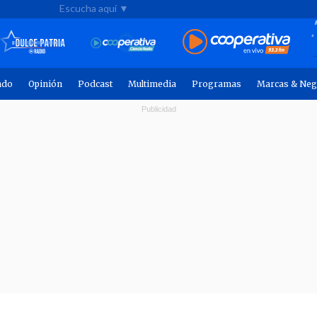
Escucha aquí ▼
ndo
Opinión
Podcast
Multimedia
Programas
Marcas & Neg