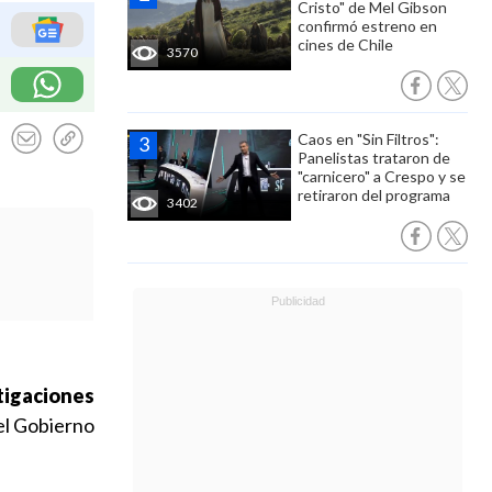
Cristo" de Mel Gibson
confirmó estreno en
cines de Chile
3570
Caos en "Sin Filtros":
Panelistas trataron de
"carnicero" a Crespo y se
retiraron del programa
3402
tigaciones
el Gobierno