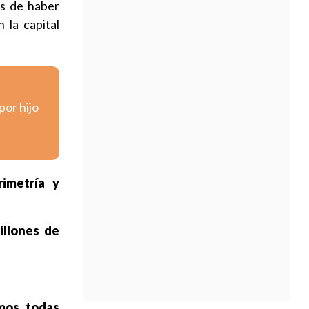
s de haber
 la capital
por hijo
rimetría y
illones de
mos todas