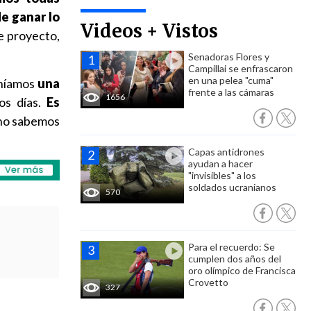
de ganar lo
Videos + Vistos
e proyecto,
Senadoras Flores y
Campillai se enfrascaron
en una pelea "cuma"
eníamos
una
frente a las cámaras
1656
los días.
Es
 no sabemos
Capas antidrones
ayudan a hacer
"invisibles" a los
soldados ucranianos
570
Para el recuerdo: Se
cumplen dos años del
oro olímpico de Francisca
Crovetto
327