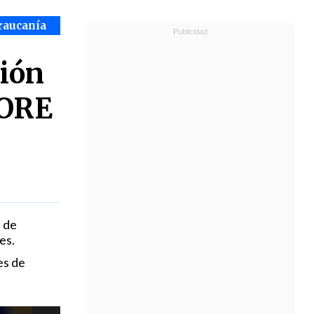
raucanía
ción
GORE
 de
es.
es de