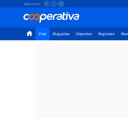
Síguenos:
País
Magazine
Deportes
Regiones
Mu