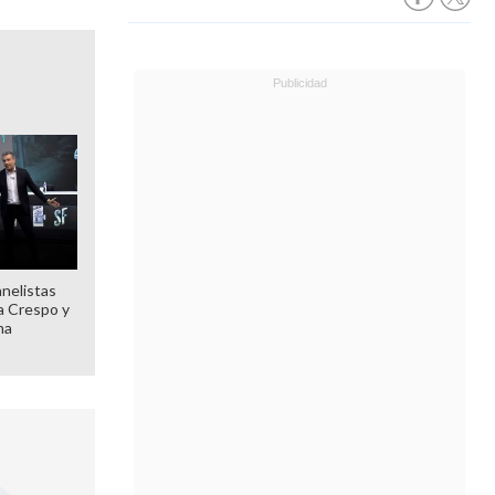
anelistas
 a Crespo y
ma