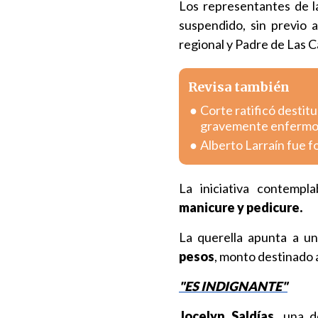
Los representantes de 
suspendido, sin previo a
regional y Padre de Las C
Revisa también
Corte ratificó destitu
gravemente enferm
Alberto Larraín fue f
La iniciativa contemp
manicure y pedicure.
La querella apunta a u
pesos
, monto destinado a
"ES INDIGNANTE"
Jocelyn Saldías
, una 