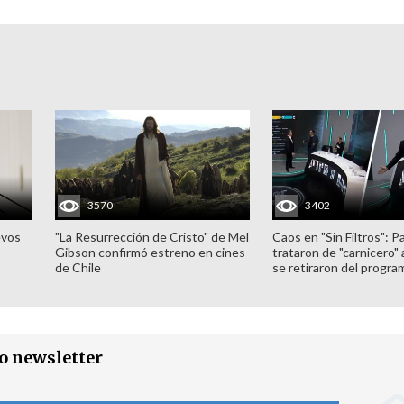
3570
3402
evos
"La Resurrección de Cristo" de Mel
Caos en "Sin Filtros": P
Gibson confirmó estreno en cines
trataron de "carnicero"
de Chile
se retiraron del progra
ro newsletter