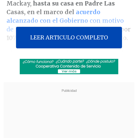
Mackay,
hasta su casa en Padre Las
Casas,
en el marco del
acuerdo
alcanzado con el Gobierno
con motivo
de la huelga de hambre
que mantuvo por
LEER ARTICULO COMPLETO
107 días y depuso el pasado 18 de agosto.
El comunero mapuche fue transportado
desde el Centro de Estudio y Trabajo de
Gendarmería de Vilcún hacia su
domicilio, ubicado en el sector Tres
Cerros, para poder desarrollar
por 30
horas
la renovación de su "rewe" (o
energía espiritual)
,
instancia religiosa
que había solicitado en reiteradas
ocasiones.