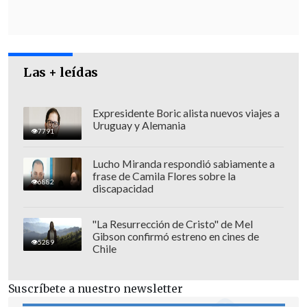
amplio contingente de seguridad
durante las 30 horas que durará el
proceso.
Las + leídas
Expresidente Boric alista nuevos viajes a
Uruguay y Alemania
7791
Lucho Miranda respondió sabiamente a
frase de Camila Flores sobre la
6882
discapacidad
"La Resurrección de Cristo" de Mel
Gibson confirmó estreno en cines de
5289
Chile
Suscríbete a nuestro newsletter
Córdova, quien en julio de 2018 también