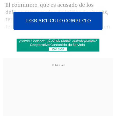
El comunero, que es acusado de los
delitos consumados de tráfico de drogas,
tenencia ilegal de armas de fuego y
LEER ARTICULO COMPLETO
tenencia de municiones,
se encuentra en
desacato tras no entregarse de forma
voluntaria a la cárcel de Angol para
cumplir la medida cautelar
.
Revisa también
Colombiano fue asesinado a balazos en un cité
de La Cisterna
Kast arribó a Colombia para asistir a la
asunción de Abelardo de la Espriella
LOS DETALLES DEL CASO