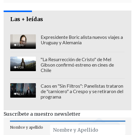
Las + leídas
Expresidente Boric alista nuevos viajes a
Uruguay y Alemania
7206
"La Resurrección de Cristo" de Mel
Gibson confirmó estreno en cines de
En este contexto, la
Corte de Apelaciones
4726
Chile
aceptó un recurso de amparo presentado
por la defensa, por lo que
el Juzgado de
Caos en "Sin Filtros": Panelistas trataron
de "carnicero" a Crespo y se retiraron del
Garantía de Collipulli suspendió la
4213
programa
orden de apresamiento y mandató su
libertad inmediata
, tras esto
Suscríbete a nuestro newsletter
Huenchullán pasó a la clandestinidad.
Nombre y apellido