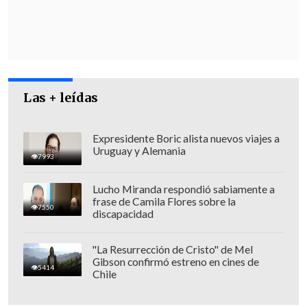
crimen de su hijo
y por la recuperación
de tierras.
Las + leídas
Expresidente Boric alista nuevos viajes a
Uruguay y Alemania
7993
Lucho Miranda respondió sabiamente a
frase de Camila Flores sobre la
7550
discapacidad
"La Resurrección de Cristo" de Mel
Gibson confirmó estreno en cines de
Por su parte el gobernador de Cautín,
5414
Chile
Mauricio Ojeda
, confirmó que la marcha