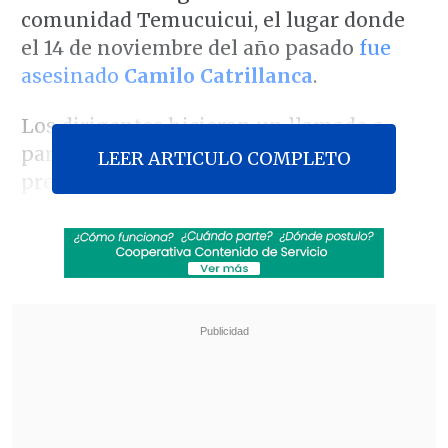
comunidad Temucuicui, el lugar donde
el 14 de noviembre del año pasado
fue
asesinado
Camilo Catrillanca
.
Los dirigentes hicieron un llamado a
participar en la movilización que
LEER ARTICULO COMPLETO
pretende
demostrarle al gobierno el
desacuerdo de las comunidades con la
presencia militar en Malleco
y por
mayor profundización en las
indagatorias sobre la muerte de Camilo
Catrillanca a manos de efectivos del
Grupo de Operaciones Especiales, GOPE.
Revisa también