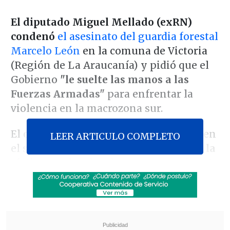
El diputado Miguel Mellado (exRN)
condenó
el asesinato del guardia forestal
Marcelo León
en la comuna de Victoria
(Región de La Araucanía) y pidió que el
Gobierno
"le suelte las manos a las
Fuerzas Armadas"
para enfrentar la
violencia en la macrozona sur.
El crimen ocurrió la noche del sábado en
LEER ARTICULO COMPLETO
el sector rural de Selva Oscura,
cuando la
víctima se desplazaba en una camioneta
para realizar rondas de seguridad
en un
predio de la empresa CMPC.
Revisa también