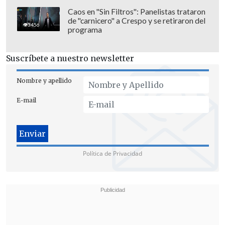
En la misma línea,
el diputado Andrés
Caos en "Sin Filtros": Panelistas trataron
Jouannet (Amarillos)
manifestó:
"Aquí en
de "carnicero" a Crespo y se retiraron del
3456
programa
La Araucanía, los terroristas matan a
los trabajadores. Esto es un fracaso
Suscríbete a nuestro newsletter
total del Gobierno
, que nunca quiso
desarticular ni enfrentar el terrorismo".
Nombre y apellido
E-mail
Política de Privacidad