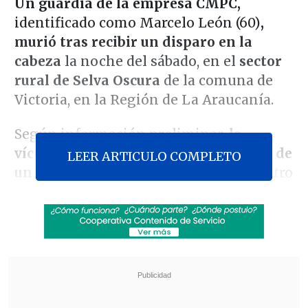
Un guardia de la empresa CMPC,
identificado como Marcelo León (60)
,
murió tras recibir un disparo en la
cabeza
la noche del sábado, en el
sector
rural de Selva Oscura
de la comuna de
Victoria, en la Región de La Araucanía.
Según información preliminar,
la
víctima fatal resultó herida en medio de
LEER ARTICULO COMPLETO
un tiroteo
que tuvo lugar en el kilómetro
3 de la ruta, el que
también provocó
lesiones graves a otro trabajador
, quien
fue trasladado hasta el Hospital de
Victoria.
Revisa también