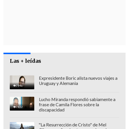
Las + leídas
Expresidente Boric alista nuevos viajes a
Uruguay y Alemania
7946
"Por el momento es prematuro referirse
Lucho Miranda respondió sabiamente a
a la dinámica,
ya que no existen
frase de Camila Flores sobre la
7432
elementos evidenciales de juicio (...). El
discapacidad
fiscal del Ministerio Público dispuso que
las pericias se realicen por
Labocar
y el
"La Resurrección de Cristo" de Mel