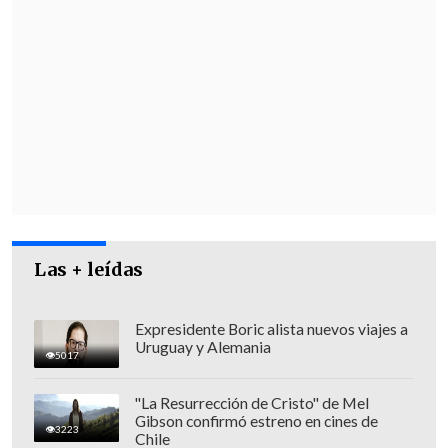
Estado", dijo el
encargado municipal del
Departamento de Gestión de Riesgos y
Desastres, Claudio Díaz.
En el encuentro también se expusieron
los puntos críticos de
anegamiento,
escarcha y remociones,
lo que fue
valorado por el
alcalde subrogante de
Puerto Montt, Fernando Orellana.
Las + leídas
Expresidente Boric alista nuevos viajes a
Uruguay y Alemania
5017
"La Resurrección de Cristo" de Mel
Gibson confirmó estreno en cines de
3223
Chile