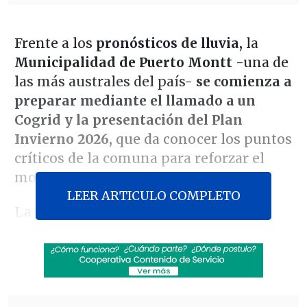
Frente a los
pronósticos de lluvia,
la
Municipalidad de Puerto Montt
-una de
las más australes del país-
se comienza a
preparar mediante el llamado a un
Cogrid y la presentación del Plan
Invierno 2026,
que da conocer los puntos
críticos de la comuna para reforzar el
monitoreo y las acciones preventivas.
LEER ARTICULO COMPLETO
La reunión incluyó un fundamental
reporte meteorológico de la Dirección
de Aeronáutica Civil (DGAC),
que auguró
un invierno con bastantes
precipitaciones e isoterma alta, lo que