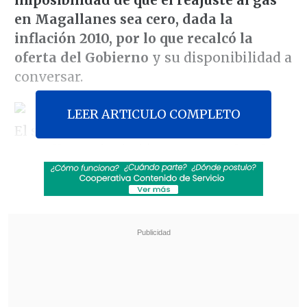
imposibilidad de que el reajuste al gas
en Magallanes sea cero, dada la
inflación 2010, por lo que recalcó la
oferta del Gobierno
y su disponibilidad a
conversar.
LEER ARTICULO COMPLETO
El secretario de Estado, de visita en
Magallanes, insistió en
poner sobre la
mesa la propuesta del 3 por ciento del
Ejecutivo y solucionar en forma
definitiva las tarifas a través de una ley
que resuelva la problemática del gas en
Magallanes,
sin revisión permanente.
Revisa también