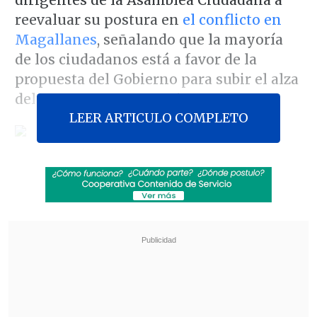
dirigentes de la Asamblea Ciudadana a
reevaluar su postura en
el conflicto en
Magallanes
, señalando que la mayoría
de los ciudadanos está a favor de la
propuesta del Gobierno para subir el alza
del gas en un tres por ciento.
LEER ARTICULO COMPLETO
Según Ubilla,
"una amplia mayoría de
los ciudadanos de Magallanes ha
reconocido las bondades de la
propuesta del Gobierno: el reajuste del
IPC del año 2010 más trabajar, en los
próximos meses, en una ley que permita
darle solución definitiva a la
rentabilidad del gas de la región".