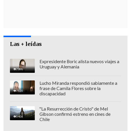
hizo la Confederación de Producción y
Comercio (CPC) local, cuyo presidente,
Alejandro Kuzanovic, manifestó que la
Asamblea Ciudadana "ya no representa"
a toda la comunidad.
Las + leídas
Expresidente Boric alista nuevos viajes a
Uruguay y Alemania
7988
Lucho Miranda respondió sabiamente a
frase de Camila Flores sobre la
7520
discapacidad
"La Resurrección de Cristo" de Mel
Gibson confirmó estreno en cines de
5406
Chile