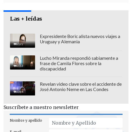
es que con subsidios del Estado podamos
llegar con troncales a la región y que
Las + leídas
empresas como Movistar puedan
desplegarse en la región.
Escoger
Porvenir, en un territorio insular, donde
Expresidente Boric alista nuevos viajes a
Uruguay y Alemania
no solamente se desplegará la Fibra
8122
Óptica sino también la calidad del 5G es
Lucho Miranda respondió sabiamente a
un tremendo paso en el ámbito del
frase de Camila Flores sobre la
8113
discapacidad
desarrollo para Magallanes".
Revelan video clave sobre el accidente de
José Antonio Neme en Las Condes
6084
Suscríbete a nuestro newsletter
Nombre y apellido
E-mail