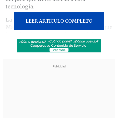
tecnología.
La autoridad indicó que "la Región de
LEER ARTICULO COMPLETO
Magallanes, a través de los proyectos que
impulsa el Estado,
comienza a dejar
atrás el aislamiento digital que la
caracterizó durante décadas".
Revisa también
Así fue el intento de encerrona repelido por el
escolta del exministro Cordero
Encuestas destacan popularidad de la ACOT
anunciada por Kast
"Al 5G que ahora llega hasta Porvenir y