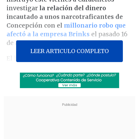
investigar
la relación del dinero
incautado a unos narcotraficantes de
Concepción con el
millonario robo que
afectó a la empresa Brinks
el pasado 16
de agosto en Rancagua.
LEER ARTICULO COMPLETO
El hecho se registró esta semana en la
capital de la Región del Biobío, donde la
Policía de Investigaciones (PDI)
desbarató a una banda criminal e
incautó más mil millones de pesos
ocultos en tarros y bolsas
.
Revisa también
Escolta del exministro Cordero frustró a