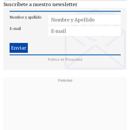
Suscríbete a nuestro newsletter
la próxima semana, analizó el persecutor
a cargo de la bullada causa, que
Nombre y apellido
mantiene a 23 imputados en prisión
E-mail
preventiva
.
Política de Privacidad