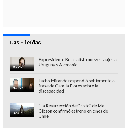
Las + leídas
Expresidente Boric alista nuevos viajes a
Uruguay y Alemania
7997
Lucho Miranda respondió sabiamente a
frase de Camila Flores sobre la
7569
"
La forma en que estaban almacenados
discapacidad
es lo que me hace sospechar y enviar el
equipo policial
", alertó.
"La Resurrección de Cristo" de Mel
Gibson confirmó estreno en cines de
5415
Chile
Se espera que los resultados de los
peritajes puedan estar listos a más tardar