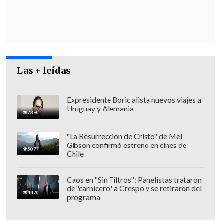
Las + leídas
Expresidente Boric alista nuevos viajes a
Uruguay y Alemania
7390
"La Resurrección de Cristo" de Mel
Los tres involucrados fueron
Gibson confirmó estreno en cines de
5077
formalizados por el
delito de tráfico
y
Chile
quedaron
en prisión preventiva
, con un
plazo de investigación de 150 días.
Caos en "Sin Filtros": Panelistas trataron
de "carnicero" a Crespo y se retiraron del
4470
programa