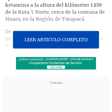
ketamina a la altura del kilómetro 1.839
de la Ruta 5 Norte, cerca de la comuna de
Huara, en la Región de Tarapacá.
De acuerdo a información policial, un
perro antidrogas del OS7 de Carabineros
LEER ARTICULO COMPLETO
detectó que
los aprehendidos tenían
adosado al cuerpo poco más de un kilo
de la sustancia cada uno
.
Revisa también
Carabineros baleó a conductor que intentó
atropellar a efectivos en Independencia
¿Suspender la Ley Karin? Las críticas a la
propuesta de diputados oficialistas