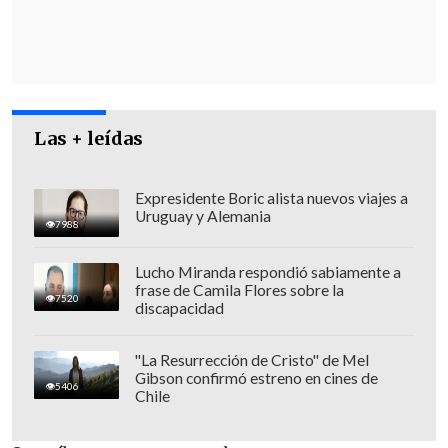
en 8 horas ingresaron 150 camiones
y
solo se aplicaron 40 test de antígeno
,
entre los que hubo 12 casos positivos
.
Además, tras 24 horas de trabajo,
hay dos
casos sosprechosos de contagio entre
Las + leídas
los trabajadores.
Expresidente Boric alista nuevos viajes a
Uruguay y Alemania
7988
Lucho Miranda respondió sabiamente a
frase de Camila Flores sobre la
7520
discapacidad
"La Resurrección de Cristo" de Mel
Gibson confirmó estreno en cines de
5406
Chile