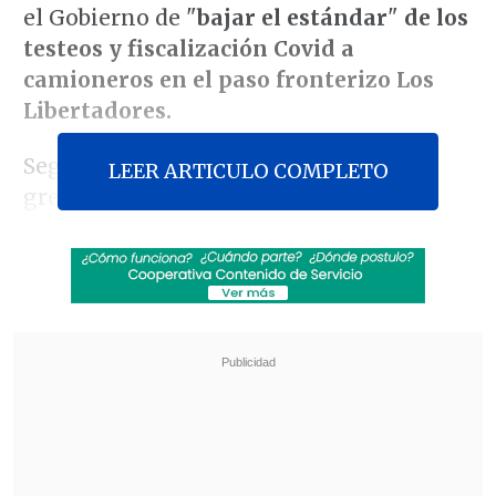
el Gobierno de "
bajar el estándar
"
de los
testeos y fiscalización Covid a
camioneros en el paso fronterizo Los
Libertadores.
Según consignó
El Mercurio
, desde el
LEER ARTICULO COMPLETO
gremio acusan que
se está dejando
entrar a todos los transportistas con un
PCR negativo
, incluso a quienes tengan
los resultados
con más de 72 horas de
antigüedad
; en este último caso el
personal
de aduanas aplica
exámenes
de antígeno aleatorios a los
conductores, algo que consideran
insuficiente
.