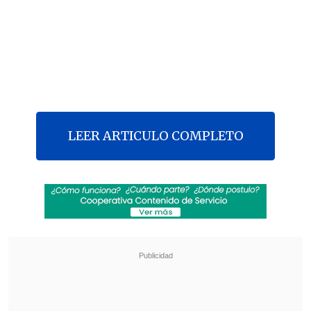
LEER ARTICULO COMPLETO
Hugo Bustamante Pérez
,
único
sospechoso del crimen de Ámbar
Cornejo
, quedó en
prisión preventiva
tras ser formalizado este lunes por los
delitos de
violación con femicidio e
inhumación ilegal.