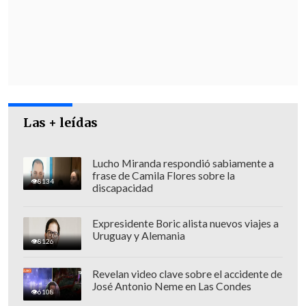
Las + leídas
Lucho Miranda respondió sabiamente a
frase de Camila Flores sobre la
8134
discapacidad
Expresidente Boric alista nuevos viajes a
Uruguay y Alemania
8126
Revelan video clave sobre el accidente de
De acuerdo a los antecedentes expuestos
José Antonio Neme en Las Condes
6108
por el Ministerio Público en la audiencia