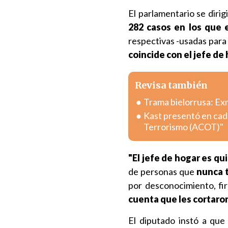
El parlamentario se diri
282 casos en los que 
respectivas -usadas para 
coincide con el jefe de
Revisa también
Trama bielorrusa: Exm
Kast presentó en cad
Terrorismo (ACOT)"
"El jefe de hogar es qu
de personas que
nunca 
por desconocimiento, fi
cuenta que les cortaron
El diputado instó a que