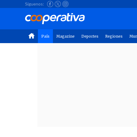
Síguenos:
País
Magazine
Deportes
Regiones
Mu