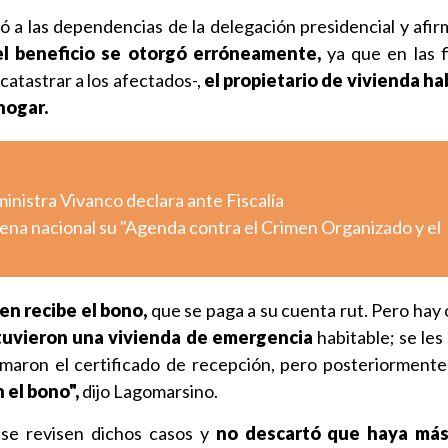
gió a las dependencias de la delegación presidencial y af
el beneficio se otorgó erróneamente,
ya que en las 
catastrar a los afectados-,
el propietario de vivienda ha
 hogar.
inistra Vivanco declara ante Fiscalía
ena nacional su "Agenda contra el Crimen Organizado y el
ien recibe el bono,
que se paga a su cuenta rut. Pero hay 
tuvieron una vivienda de emergencia
habitable; se les
rmaron el certificado de recepción, pero posteriorment
 el bono",
dijo Lagomarsino.
 se revisen dichos casos y
no descartó que haya más