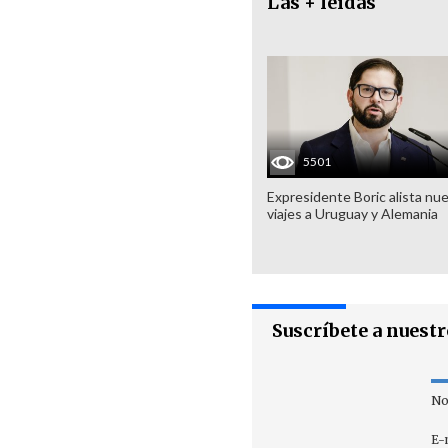
Las + leídas
5501
Expresidente Boric alista nu
viajes a Uruguay y Alemania
Suscríbete a nuest
No
E-