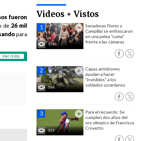
Videos + Vistos
nos fueron
to de
26 mil
Senadoras Flores y
Campillai se enfrascaron
isando
para
en una pelea "cuma"
frente a las cámaras
1545
Capas antidrones
ayudan a hacer
"invisibles" a los
soldados ucranianos
566
Para el recuerdo: Se
cumplen dos años del
oro olímpico de Francisca
Crovetto
325