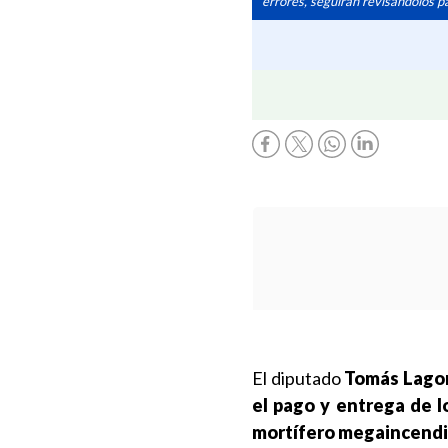
errores, seguirán revisándolos pa
El diputado
Tomás Lagom
el pago y entrega de l
mortífero megaincend