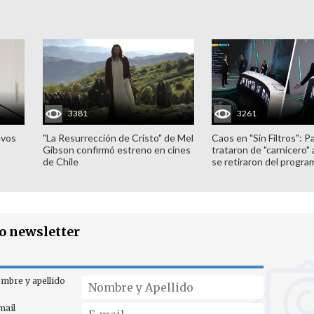
3381
3261
evos
"La Resurrección de Cristo" de Mel
Caos en "Sin Filtros": P
Gibson confirmó estreno en cines
trataron de "carnicero"
de Chile
se retiraron del progra
ro newsletter
mbre y apellido
mail