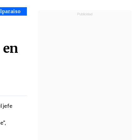
alparaiso
 en
l jefe
e",