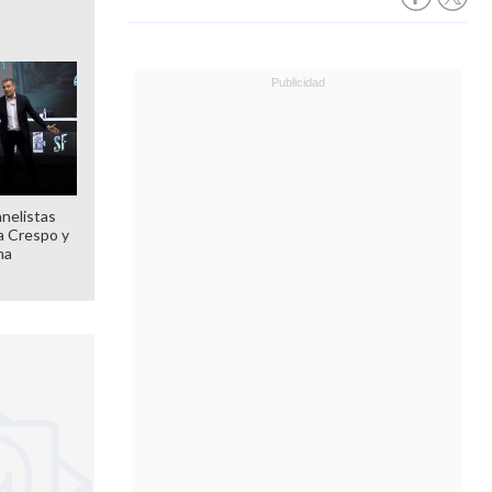
anelistas
 a Crespo y
ma