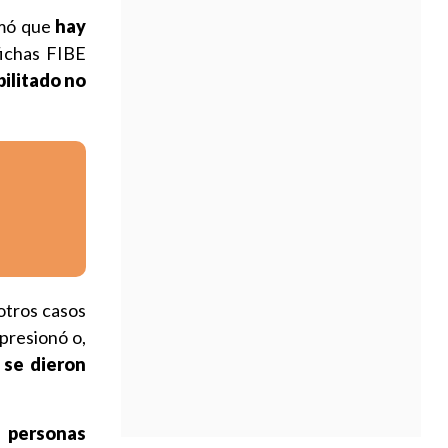
irmó que
hay
fichas FIBE
bilitado no
otros casos
 presionó o,
e
se dieron
 personas