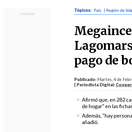
Tópicos:
País
| Región de Val
Megaince
Lagomarsi
pago de b
Publicado:
Martes, 4 de Febr
| Periodista Digital:
Coopera
Afirmó que, en 282 cas
de hogar" en las ficha
Además, "hay personas
añadió.