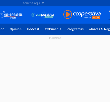
Escucha aquí ▼
ndo
Opinión
Podcast
Multimedia
Programas
Marcas & Neg