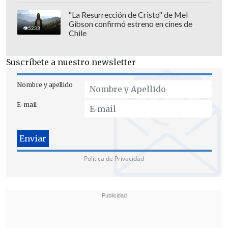
"La Resurrección de Cristo" de Mel
Gibson confirmó estreno en cines de
5233
Chile
Suscríbete a nuestro newsletter
Nombre y apellido
E-mail
"Por otro lado, se ha emitido un memo
con la instrucción directa al director de
Política de Privacidad
obra municipal para que, en el más breve
plazo,
su equipo pueda evacuar un
informe para que asegure la
habitabilidad o no del edificio