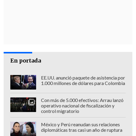
presidencial de Valparaíso,
Sofía
González
.
La autoridad regional adelantó que "ya
superado el sistema frontal, comenzarán
los trabajos tanto en virtud del colector
como de la
reintegración de muros de
contención y otros elementos
para
En portada
evitar que esto siga siendo impactado".
EE.UU. anunció paquete de asistencia por
De acuerdo al ingeniero estructural
José
1.000 millones de dólares para Colombia
Antonio Abel
, "debido a que el terreno
está en pendiente y consiste en terreno
Con más de 5.000 efectivos: Arrau lanzó
de duna en arenas o tierra, no hay roca
operativo nacional de fiscalización y
control migratorio
ahí,
esto empezó a erosionar la ladera
del cerro, se llevó todos los sedimentos
,
México y Perú reanudan sus relaciones
y produjo un gran socavón muy cerca del
diplomáticas tras casi un año de ruptura