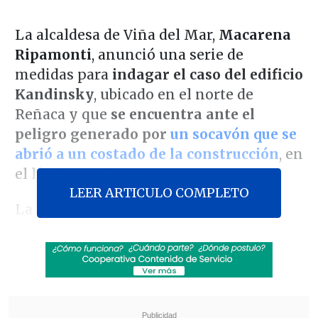
La alcaldesa de Viña del Mar,
Macarena
Ripamonti
, anunció una serie de
medidas para
indagar el caso del edificio
Kandinsky
, ubicado en el norte de
Reñaca y que
se encuentra ante el
peligro generado por
un socavón que se
abrió a un costado de la construcción
, en
el límite con las dunas.
LEER ARTICULO COMPLETO
La emergencia partió como
un
deslizamiento de tierra en una calle que
llega hasta el acceso de este edificio
, y
del que fueron evacuadas ayer 25
personas de 11 departamentos. Después,
devino en la socavación de la duna y