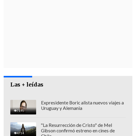
haber inconvenientes, podríamos
finalizar los trabajos durante esta tarde-
noche e
iniciar la reposición gradual del
servicio en la madrugada de mañana
sábado
", indicó el
subgerente zonal de
Esval, Alejandro Pérez
.
Las + leídas
Expresidente Boric alista nuevos viajes a
Uruguay y Alemania
7195
"La Resurrección de Cristo" de Mel
Gibson confirmó estreno en cines de
4714
Chile