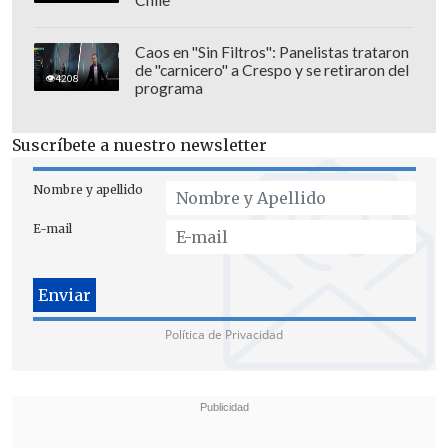
Lamentando los inconvenientes
Caos en "Sin Filtros": Panelistas trataron
de "carnicero" a Crespo y se retiraron del
asociados a la interrupción, el ejecutivo
4208
programa
añadió que ya dispusieron medidas de
mitigación: "
Coordinamos el recorrido
Suscríbete a nuestro newsletter
de 30 camiones aljibes y la instalación
de 40 estanques
estacionarios en
Nombre y apellido
diversos puntos, los que se mantendrán
E-mail
hasta que el servicio esté normalizado
completamente", explicó.
Política de Privacidad