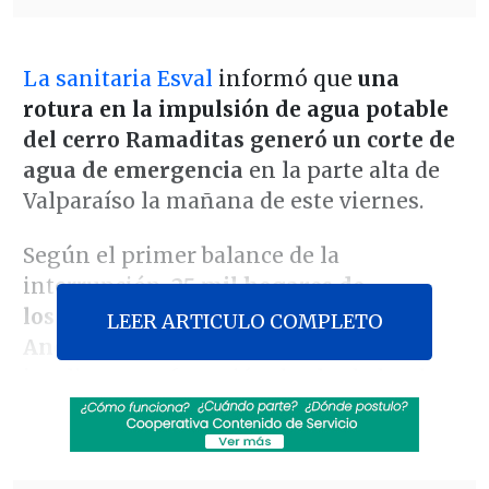
La sanitaria Esval
informó que
una
rotura en la impulsión de agua potable
del cerro Ramaditas generó un corte de
agua de emergencia
en la parte alta de
Valparaíso la mañana de este viernes.
Según el primer balance de la
interrupción,
25 mil hogares de
los cerros entre San Roque y Playa
LEER ARTICULO COMPLETO
Ancha no tienen suministro
, lo que
implica una afectación de alrededor de
100 mil personas.
Revisa también