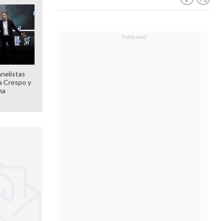
anelistas
 a Crespo y
ma