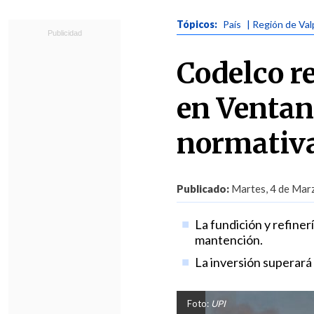
Tópicos:
País
| Región de Val
Codelco re
en Ventan
normativ
Publicado:
Martes, 4 de Marz
La fundición y refiner
mantención.
La inversión superará 
Foto:
UPI