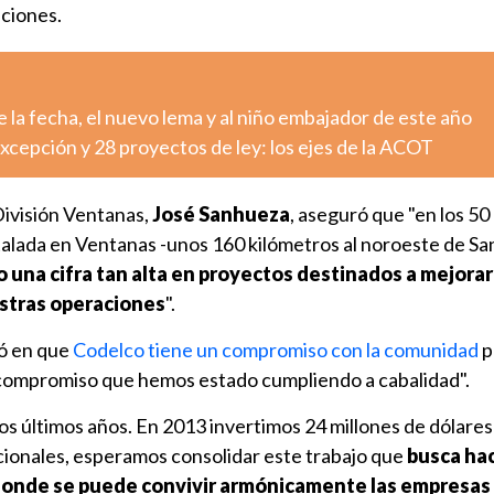
ciones.
la fecha, el nuevo lema y al niño embajador de este año
cepción y 28 proyectos de ley: los ejes de la ACOT
División Ventanas,
José Sanhueza
, aseguró que "en los 50
talada en Ventanas -unos 160 kilómetros al noroeste de San
o una cifra tan alta en proyectos destinados a mejorar
stras operaciones
".
ió en que
Codelco tiene un compromiso con la comunidad
p
 "compromiso que hemos estado cumpliendo a cabalidad".
los últimos años. En 2013 invertimos 24 millones de dólares
icionales, esperamos consolidar este trabajo que
busca ha
 donde se puede convivir armónicamente las empresas 