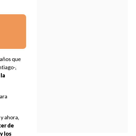
 años que
tiago-,
 la
ara
 y ahora,
cer de
y los