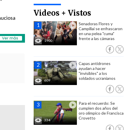
Videos + Vistos
nuciosa
Senadoras Flores y
Campillai se enfrascaron
en una pelea "cuma"
frente a las cámaras
1900
Capas antidrones
ayudan a hacer
"invisibles" a los
soldados ucranianos
609
Para el recuerdo: Se
cumplen dos años del
oro olímpico de Francisca
Crovetto
334