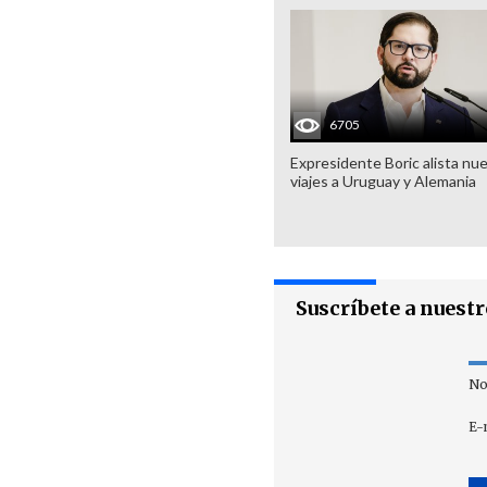
6705
Expresidente Boric alista nu
viajes a Uruguay y Alemania
Suscríbete a nuest
No
E-