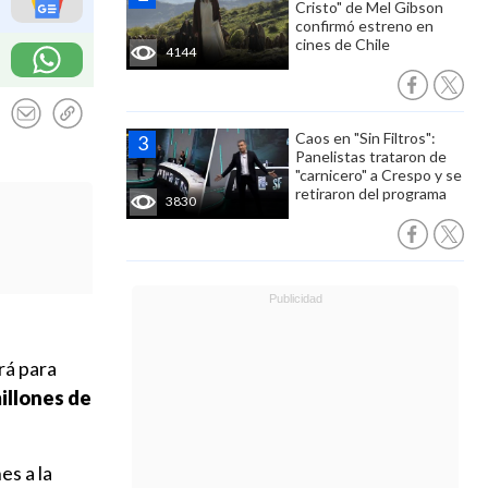
Cristo" de Mel Gibson
confirmó estreno en
cines de Chile
4144
Caos en "Sin Filtros":
Panelistas trataron de
"carnicero" a Crespo y se
retiraron del programa
3830
rá para
illones de
es a la