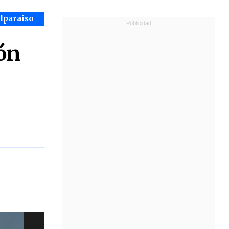
alparaiso
ión