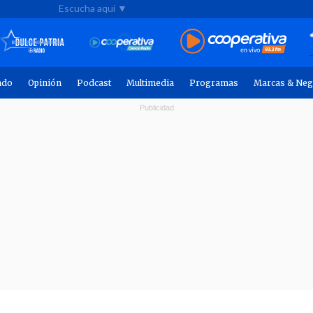
Escucha aquí ▼
ndo
Opinión
Podcast
Multimedia
Programas
Marcas & Neg