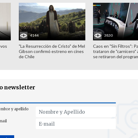
4144
3830
evos
"La Resurrección de Cristo" de Mel
Caos en "Sin Filtros": P
Gibson confirmó estreno en cines
trataron de "carnicero"
de Chile
se retiraron del progra
ro newsletter
mbre y apellido
mail