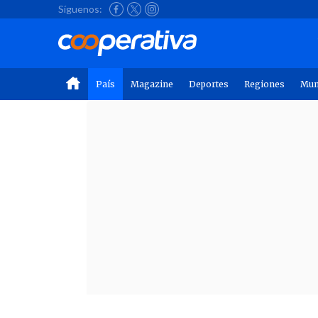
Síguenos:
País
Magazine
Deportes
Regiones
Mu