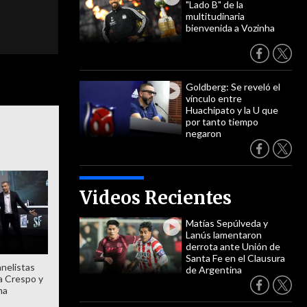
"Lado B" de la
multitudinaria
bienvenida a Vozinha
Goldberg: Se reveló el
vínculo entre
Huachipato y la U que
por tanto tiempo
negaron
Videos Recientes
Matías Sepúlveda y
Lanús lamentaron
derrota ante Unión de
Santa Fe en el Clausura
anelistas
de Argentina
 a Crespo y
ma