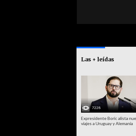
Las + leídas
7228
Expresidente Boric alista nu
viajes a Uruguay y Alemania