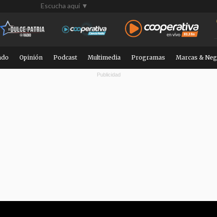
Escucha aquí ▼
ndo
Opinión
Podcast
Multimedia
Programas
Marcas & Neg