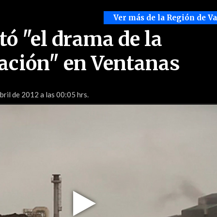
Ver más de la Región de V
tó "el drama de la
ación" en Ventanas
bril de 2012 a las 00:05 hrs.
Play
Video