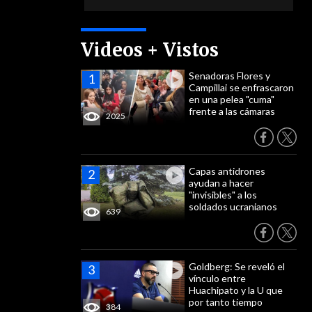
Videos + Vistos
Senadoras Flores y
Campillai se enfrascaron
en una pelea "cuma"
frente a las cámaras
2025
Capas antidrones
ayudan a hacer
"invisibles" a los
soldados ucranianos
639
Goldberg: Se reveló el
vínculo entre
Huachipato y la U que
por tanto tiempo
384