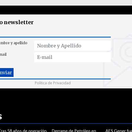
ro newsletter
mbre y apellido
mail
Política de Privacidad
s
Tras 58 años de operación,
Derrame de Petróleo en
AES Gener fue