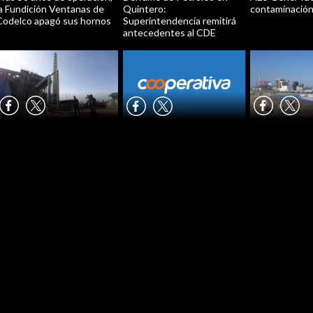
la Fundición Ventanas de
Quintero:
contaminació
Codelco apagó sus hornos
Superintendencia remitirá
antecedentes al CDE