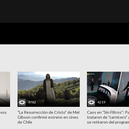
4762
4219
evos
"La Resurrección de Cristo" de Mel
Caos en "Sin Filtros": P
Gibson confirmó estreno en cines
trataron de "carnicero"
de Chile
se retiraron del progra