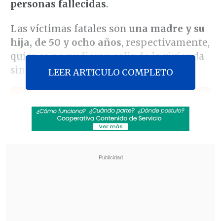
personas fallecidas
.
Las víctimas fatales son
una madre y su
hija, de 50 y ocho años
, respectivamente,
quienes no pudieron salir de la vivienda
siniestrada.
LEER ARTICULO COMPLETO
Revisa también
Estallido social: Gobierno confirmó que
"pronto" resolverá las solicitudes de indulto
Corte ratificó destitución de enfermera que
viajó al extranjero durante licencia por hijo
gravemente enfermo
"La casa resultó con daños completos en