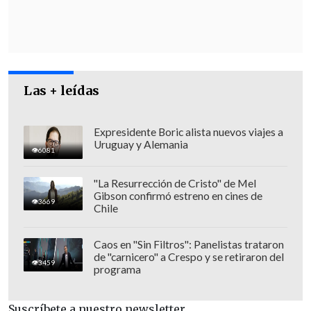
Las + leídas
Expresidente Boric alista nuevos viajes a
Uruguay y Alemania
6081
Al lugar llegaron diversas unidades de
"La Resurrección de Cristo" de Mel
Gibson confirmó estreno en cines de
Bomberos, Carabineros, equipos de
3669
Chile
seguridad municipal, el SAMU e incluso
la empresa Chilquinta, quienes
Caos en "Sin Filtros": Panelistas trataron
de "carnicero" a Crespo y se retiraron del
realizaron un corte del suministro
3459
programa
eléctrico.
Suscríbete a nuestro newsletter