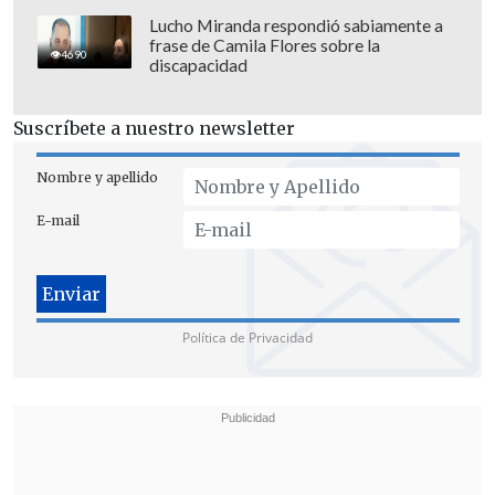
Seguridad que no solamente sea
Lucho Miranda respondió sabiamente a
frase de Camila Flores sobre la
Santiago
, sino que también el Gran
4690
discapacidad
Concepción como provincia, pues es la
segunda zona metropolitana más grande
Suscríbete a nuestro newsletter
de Chile", planteó el jefe comunal.
Nombre y apellido
E-mail
Política de Privacidad