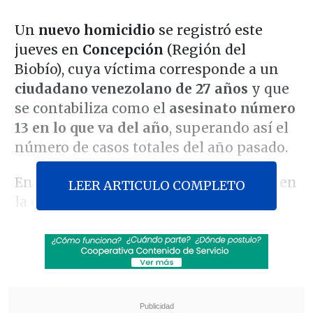
Un
nuevo homicidio
se registró este
jueves en
Concepción
(Región del
Biobío), cuya víctima corresponde a un
ciudadano venezolano de 27 años
y que
se contabiliza como el
asesinato número
13 en lo que va del año
, superando así el
número de casos totales del año pasado.
En
2024, se registraron 12 homicidios
en
LEER ARTICULO COMPLETO
la capital penquista, por lo que este
nuevo hecho de sangre -donde
el
fallecido fue baleado reiteradas veces
en
la calle
Castellón
- preocupa a las
autoridades locales.