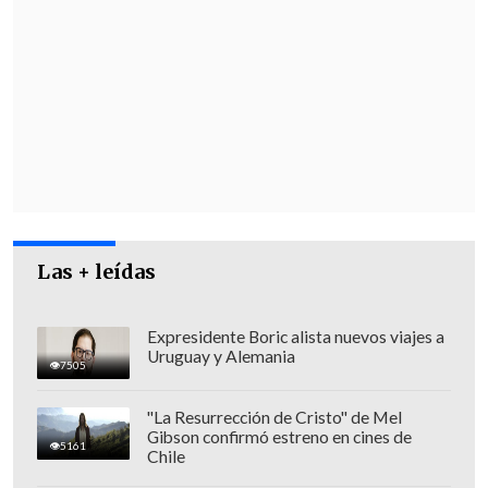
Las + leídas
De acuerdo con
el alcalde de Concepción,
Héctor Muñoz
, los crímenes están
vinculados a "crimen organizado,
Expresidente Boric alista nuevos viajes a
Uruguay y Alemania
drogas y armas de fuego"
,
por lo que
7505
expresó su "preocupación" en torno al
"La Resurrección de Cristo" de Mel
tema.
Gibson confirmó estreno en cines de
5161
Chile
"Es necesario que
haya un Ministerio de