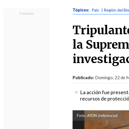
Tópicos:
País
| Región del Bi
Tripulant
la Suprem
investiga
Publicado:
Domingo, 22 de M
La acción fue presenta
recursos de protección
Foto:
ATON (referencial)