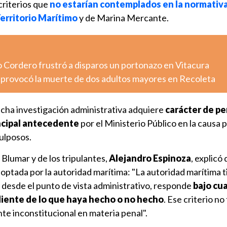
 criterios que
no estarían contemplados en la normativa
erritorio Marítimo
y de Marina Mercante.
o Cordero frustró a disparos un portonazo en Vitacura
o provocó la muerte de dos adultos mayores en Recoleta
cha investigación administrativa adquiere
carácter de per
incipal antecedente
por el Ministerio Público en la causa 
ulposos.
Blumar y de los tripulantes,
Alejandro Espinoza
, explicó
optada por la autoridad marítima: "La autoridad marítima 
n, desde el punto de vista administrativo, responde
bajo cua
iente de lo que haya hecho o no hecho
. Ese criterio no
te inconstitucional en materia penal".