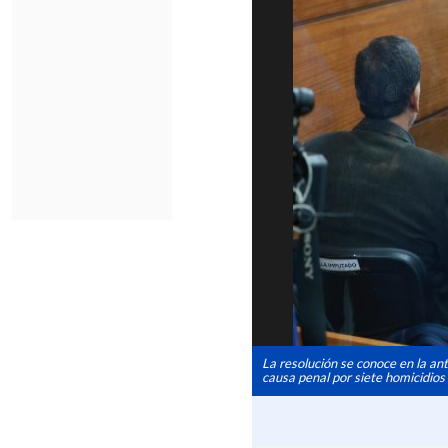
La resolución se conoce en la an
causa penal por siete homicidios