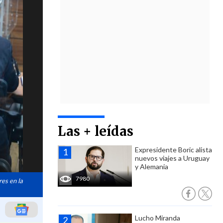
Las + leídas
Expresidente Boric alista
nuevos viajes a Uruguay
y Alemania
7980
res en la
Lucho Miranda