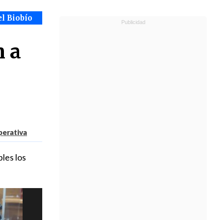
el Biobío
n a
erativa
les los