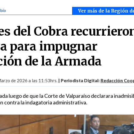
obío
Ver más de la Región d
es del Cobra recurriero
a para impugnar
ción de la Armada
arzo de 2026 a las 11:53hrs.
| Periodista Digital:
Redacción Coop
da luego de que la Corte de Valparaíso declarara inadmisib
 contra la indagatoria administrativa.