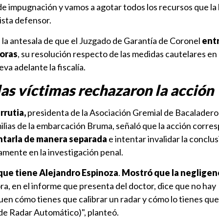
e impugnación y vamos a agotar todos los recursos que la 
rista defensor.
 la antesala de que el Juzgado de Garantía de Coronel
ent
horas
, su resolución respecto de las medidas cautelares en 
eva adelante la fiscalía.
las víctimas rechazaron la acción
rrutia,
presidenta de la Asociación Gremial de Bacaladero
ilias de la embarcación Bruma, señaló que la acción corre
entarla de manera separada
e intentar invalidar la conclus
mente en la investigación penal.
 que tiene Alejandro Espinoza
.
Mostró que la negligenc
ora, en el informe que presenta del doctor, dice que no hay
en cómo tienes que calibrar un radar y cómo lo tienes que
e Radar Automático)", planteó.