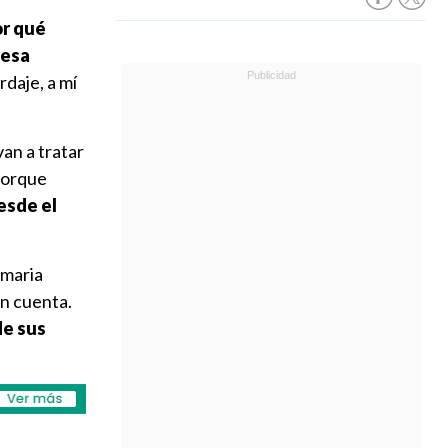
or qué
 esa
rdaje, a mí
van a tratar
porque
esde el
umaria
en cuenta.
de sus