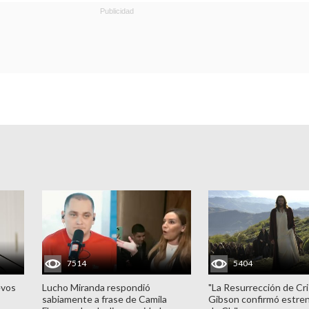
7514
5404
evos
Lucho Miranda respondió
"La Resurrección de Cri
sabiamente a frase de Camila
Gibson confirmó estren