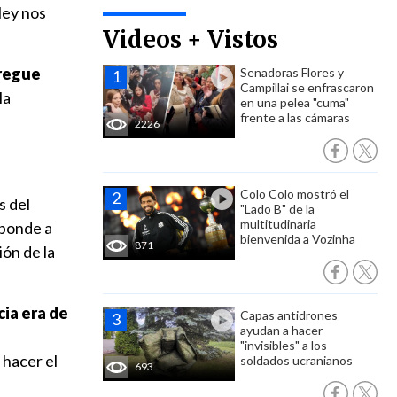
ley nos
Videos + Vistos
regue
Senadoras Flores y
Campillai se enfrascaron
la
en una pelea "cuma"
frente a las cámaras
2226
Colo Colo mostró el
s del
"Lado B" de la
multitudinaria
sponde a
bienvenida a Vozinha
871
ión de la
ia era de
Capas antidrones
ayudan a hacer
"invisibles" a los
 hacer el
soldados ucranianos
693