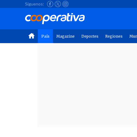
Síguenos:
País
Magazine
Deportes
Regiones
Mu