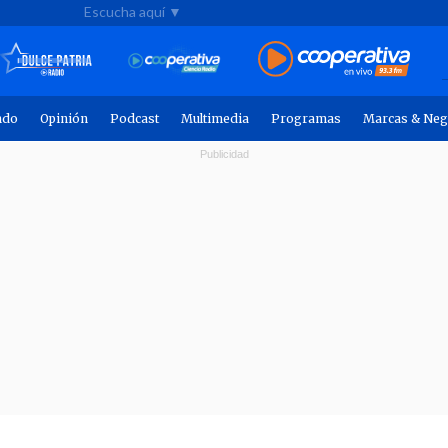
Escucha aquí ▼
ndo
Opinión
Podcast
Multimedia
Programas
Marcas & Neg