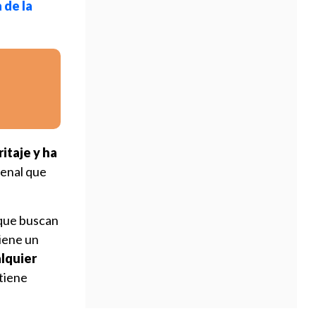
 de la
itaje y ha
penal que
 que buscan
tiene un
lquier
 tiene