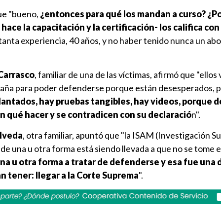
ue "bueno,
¿entonces para qué los mandan a curso? ¿P
ace la capacitación y la certificación- los califica con
 tanta experiencia, 40 años, y no haber tenido nunca un abo
Carrasco
, familiar de una de las víctimas, afirmó que "ellos 
timaña para poder defenderse porque están desesperados, 
antados, hay pruebas tangibles, hay videos, porque d
en qué hacer y se contradicen con su declaració
n".
lveda
, otra familiar, apuntó que "la ISAM (Investigación S
de una u otra forma está siendo llevada a que no se tome 
una u otra forma a tratar de defenderse y esa fue una 
n tener: llegar a la Corte Suprema
".