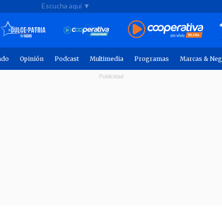
Escucha aquí ▼
ndo
Opinión
Podcast
Multimedia
Programas
Marcas & Neg