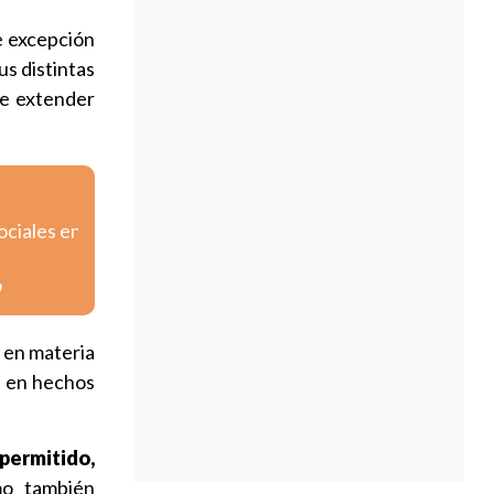
e excepción
us distintas
te extender
ociales en
o
 en materia
n en hechos
permitido,
mo también