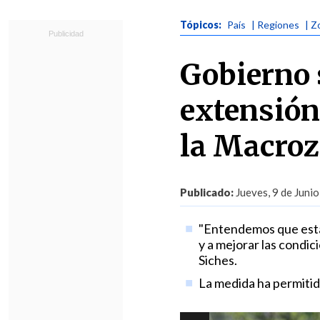
Tópicos:
País
| Regiones
| Z
Gobierno s
extensión
la Macroz
Publicado:
Jueves, 9 de Junio
"Entendemos que esta 
y a mejorar las condic
Siches.
La medida ha permitido