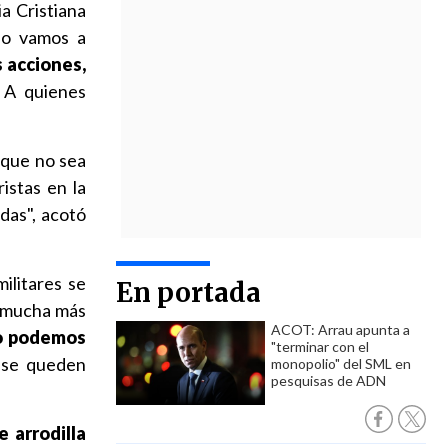
a Cristiana
so vamos a
s acciones,
. A quienes
que no sea
istas en la
das", acotó
ilitares se
En portada
r mucha más
ACOT: Arrau apunta a
no podemos
"terminar con el
 se queden
monopolio" del SML en
pesquisas de ADN
 arrodilla