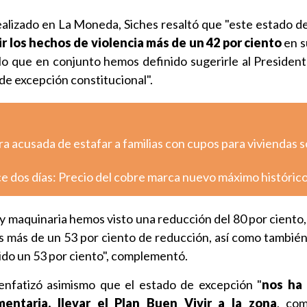
alizado en La Moneda, Siches resaltó que "este estado d
r los hechos de violencia más de un 42 por ciento
en s
lo que en conjunto hemos definido sugerirle al Presiden
de excepción constitucional".
ra acusada de estafar a familias con cupos para viviendas s
e dos días: Precio del cobre marca nuevo máximo históric
 y maquinaria hemos visto una reducción del 80 por ciento,
s más de un 53 por ciento de reducción, así como tambié
uido un 53 por ciento", complementó.
 enfatizó asimismo que el estado de excepción "
nos ha 
ntaria, llevar el Plan Buen Vivir a la zona
, co