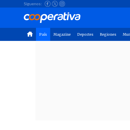
Síguenos:
País
Magazine
Deportes
Regiones
Mu