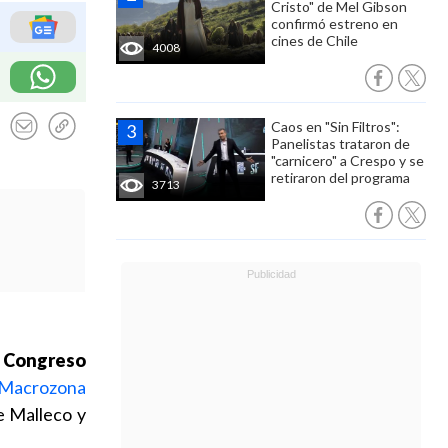
Cristo" de Mel Gibson
confirmó estreno en
cines de Chile
4008
Caos en "Sin Filtros":
Panelistas trataron de
"carnicero" a Crespo y se
retiraron del programa
3713
l Congreso
a Macrozona
de Malleco y