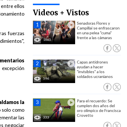
 entre ellos
Videos + Vistos
ncionamiento
Senadoras Flores y
Campillai se enfrascaron
ras fuerzas
en una pelea "cuma"
frente a las cámaras
1865
dimientos",
amentarios
Capas antidrones
ayudan a hacer
 excepción
"invisibles" a los
soldados ucranianos
596
Para el recuerdo: Se
aldamos la
cumplen dos años del
o solo como
oro olímpico de Francisca
Crovetto
ementar las
333
es negociar