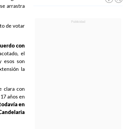
se arrastra
nto de votar
uerdo con
cotado, el
y esos son
tensión la
e clara con
 17 años en
todavía en
Candelaria