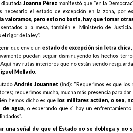
a diputada
Joanna Pérez
manifestó que "en la Democraci
 necesario el estado de excepción en la zona, por e
la valoramos, pero esto no basta, hay que tomar otra
sentados a la mesa, también el Ministerio de Justicia
el rigor de la ley".
gerir que envíe un
estado de excepción sin letra chica,
ivamente puedan seguir disminuyendo los hechos terror
Aquí hay rutas interiores que no están siendo resguarda
iguel Mellado.
putado
Andrés Jouannet
(Ind): "Requerimos es que los m
tores; requerimos mucha, mucha más presencia para da
bién hemos dicho es que
los militares actúen, o sea, 
as de agua
, o esperando que si hay un enfrentamiento
lindados".
ar una señal de que el Estado no se doblega y no se