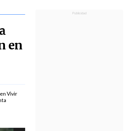
la
n en
en Vivir
nta