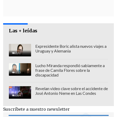
Las + leídas
Expresidente Boric alista nuevos viajes a
Uruguay y Alemania
8122
Lucho Miranda respondió sabiamente a
frase de Camila Flores sobre la
8113
discapacidad
Esto, en el contexto de que hay
Administradoras de Fondos de Pensiones
Revelan video clave sobre el accidente de
(AFP) de capitales estadounidenses como
José Antonio Neme en Las Condes
6084
Metlife (Provida), Principal Financial
Group (Cuprum) y Prudential Financial
Suscríbete a nuestro newsletter
(Habitat, controlada en conjunto con