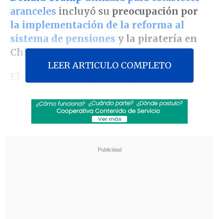
aranceles
incluyó su
preocupación por
la implementación de la reforma al
sistema de pensiones
y la piratería en
Chile.
LEER ARTICULO COMPLETO
El documento, de más de 400 páginas,
dedicó
un capítulo para alertar sobre los
problemas que ve en nuestro país.
Revisa también
Así fue el intento de encerrona repelido por el
escolta del exministro Cordero
Encuestas destacan popularidad de la ACOT
anunciada por Kast