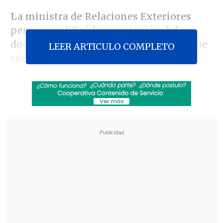
La ministra de Relaciones Exteriores
peruana calificó la suscripción del
documento de "hecho histórico", porque
LEER ARTICULO COMPLETO
con ese tema "cerramos nuestras
fronteras".
Revisa también
Gobierno declaró Emergencia Agrícola en
Ñuble y Los Ríos por daños tras sistemas
frontales
Fidel Espinoza es llevado al Tribunal Supremo
del PS por presunto episodio de VIF
En declaraciones al
Canal N
, Rivas