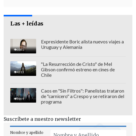
Las + leídas
Expresidente Boric alista nuevos viajes a
Uruguay y Alemania
6881
Rivas explicó que ambos países deben
aprobar ahora algunas normas antes de
"La Resurrección de Cristo" de Mel
Gibson confirmó estreno en cines de
la ejecución del fallo, como la
4313
Chile
modificación de la ley de bases y normas
relacionadas con la libertad de libre
Caos en "Sin Filtros": Panelistas trataron
de "carnicero" a Crespo y se retiraron del
tránsito, comunicaciones y navegación.
3969
programa
Por los "intereses superiores" de ambos
Suscríbete a nuestro newsletter
países
Nombre y apellido
La
directora nacional de Fronteras y