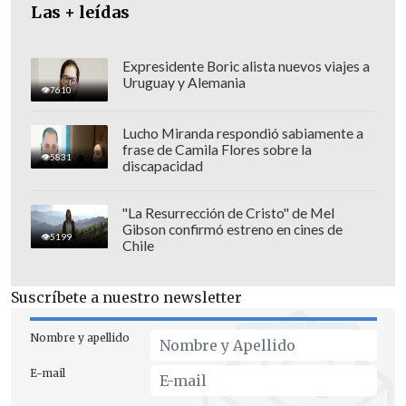
inclusivo,
en beneficio mutuo de ambas
Las + leídas
partes", destacó el Ejecutivo comunitario
en un comunicado.
Expresidente Boric alista nuevos viajes a
Uruguay y Alemania
7610
Lucho Miranda respondió sabiamente a
frase de Camila Flores sobre la
5831
discapacidad
"La Resurrección de Cristo" de Mel
Gibson confirmó estreno en cines de
5199
Chile
Suscríbete a nuestro newsletter
Nombre y apellido
E-mail
La nueva asociación gira en torno a