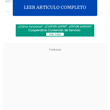
ambos socios.
LEER ARTICULO COMPLETO
"Tenemos ideas afines, compartimos los
mismos valores y
somos socios elegidos
para convertirnos en actores globales
clave en la energía limpia y la
transición digital",
afirmó la presidenta
de la Comisión Europea
, Ursula von der
Leyen
, que presenció la firma del acuerdo
de asociación junto al Presidente Gabriel
Boric.
Revisa también
Con Kast e Infantino: La investidura de
Abelardo de la Espriella como presidente de
Colombia