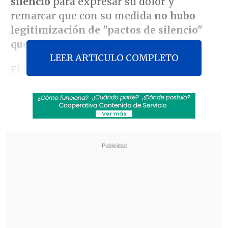
silencio
para expresar su dolor y
remarcar que con su medida
no hubo
legitimización de "pactos de silencio"
que buscan impunidad.
LEER ARTICULO COMPLETO
El debate por levantar el secreto ha
marcado la agenda política durante los
últimos días, a raíz del anuncio del
proyecto impulsado por la Presidenta
Michelle Bachelet para levantar el
secreto de los antecedentes recopilados
en la conmemoración de los 44 años del
golpe militar..
Revisa también
Escolta del exministro Cordero frustró a