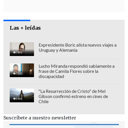
comisión le tocó conversar este tema con
los militares y la entonces ministra de
Defensa, la actual Presidenta Michelle
Las + leídas
Bachelet, Lagos fue enfático:
"Yo no lo
conversé con los militares".
Expresidente Boric alista nuevos viajes a
Uruguay y Alemania
7988
Lucho Miranda respondió sabiamente a
frase de Camila Flores sobre la
7520
discapacidad
"La Resurrección de Cristo" de Mel
Gibson confirmó estreno en cines de
5406
Chile
Suscríbete a nuestro newsletter