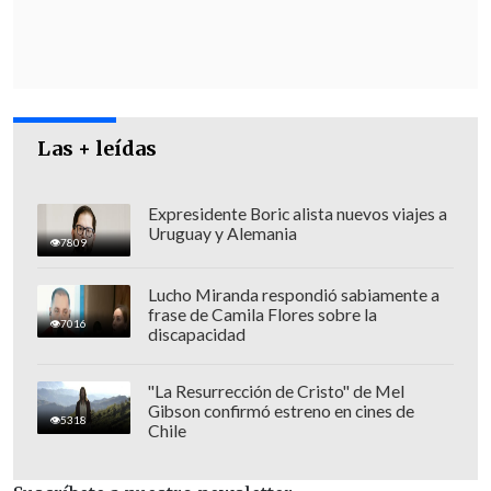
Atendido que
la iniciativa aparece en el
programa de Boric
, el gremialista
insistió que "
con mayor razón puede ser
considerado un error
, porque si lo que
Las + leídas
está haciendo es para 'afirmar una base
política', no es nada muy diferente a
Expresidente Boric alista nuevos viajes a
tomar una decisión en el interés de un
Uruguay y Alemania
7809
grupo muy particular, muy acotado, de
25% o 30% en el mejor de los casos".
Lucho Miranda respondió sabiamente a
frase de Camila Flores sobre la
7016
discapacidad
"La Resurrección de Cristo" de Mel
Gibson confirmó estreno en cines de
5318
Chile