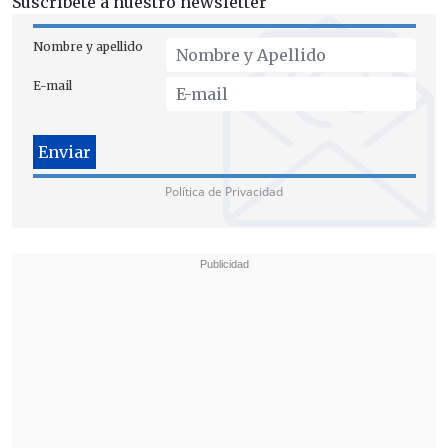
Suscríbete a nuestro newsletter
Nombre y apellido
E-mail
"El Gobierno sabe cómo están las fuerzas
Política de Privacidad
políticas para votar un proyecto de esa
naturaleza, o sea, creo que
no aporta en
el tono de unidad, de conciliación, de
dejar de lado la fragmentación y la
politización
, que el propio Gobierno ha
estado reclamando. Si ellos mismos son
los que ponen este tema, a mí me parece
una mala noticia desde esa perspectiva,
porque he estado tratando de empujar en