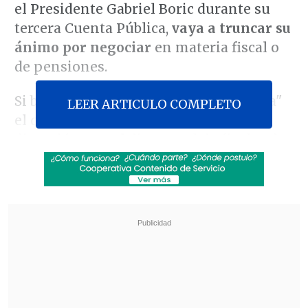
el Presidente Gabriel Boric durante su
tercera Cuenta Pública,
vaya a truncar su
ánimo por negociar
en materia fiscal o
de pensiones.
Si bien calificó como una "mala noticia"
LEER ARTICULO COMPLETO
el que se instalara al centro de la
discusión tras el discurso del sábado, el
senador aseveró en
El Diario de
Cooperativa
que
"no quiero ocupar la
excusa de un anuncio presidencial para
dejar de conversar"
.
Revisa también
Megaoperativo policial a nivel nacional dejó
más de 1.300 detenidos y miles de controles