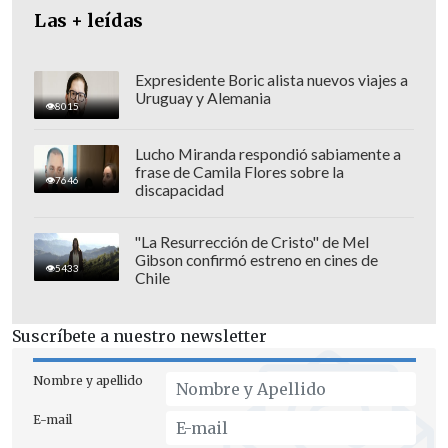
del total de población activa.
Las + leídas
En la categoría de
factores de riesgo
, el
sistema sanitario chileno alcanzó
Expresidente Boric alista nuevos viajes a
Uruguay y Alemania
mejores cifras que el promedio OCDE en
8015
el 56% de los indicadores revisados,
Lucho Miranda respondió sabiamente a
destacando la
disminución en el
frase de Camila Flores sobre la
7646
consumo de alcohol
y la prevalencia del
discapacidad
vaping (fumar con vaporizador), aunque
con un
aumento de la obesidad
y los
"La Resurrección de Cristo" de Mel
Gibson confirmó estreno en cines de
riesgos asociados a la contaminación
5433
Chile
del aire
, considerando que Chile posee
algunas de las ciudades más
Suscríbete a nuestro newsletter
contaminadas de Latinoamérica.
Nombre y apellido
E-mail