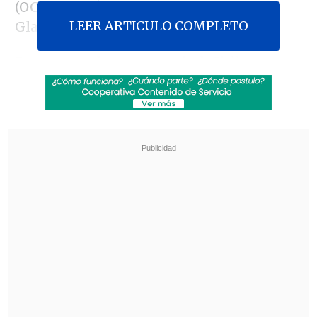
(OCDE), según el informe Health at a
LEER ARTICULO COMPLETO
Glance 2023 de este organismo.
En cuanto al
acceso a salud
, Chile
presentó mejores indicadores que el
promedio OCDE en solo un 23% de los
datos comparados, mostrando
grandes
diferencias
en cuanto a
tiempos de
espera para cirugías
y un
alto
desembolso de recursos personales
(30%) para asumir costos sanitarios en
relación a los promediado por los estados
miembros (18%).
Revisa también
Operativo en Costanera Norte dejó ocho