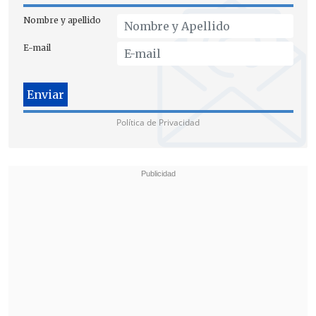
Nombre y apellido
E-mail
Política de Privacidad
En una línea similar, su par de Santiago,
Irací Hassler (PC)
, anunció que en su
comuna
habrá "medidas especiales
,
tanto de nuestros equipos como
también de funcionarios de