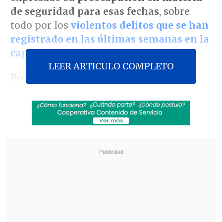
de seguridad para esas fechas
, sobre
todo por los
violentos delitos que se han
registrado en las últimas semanas en la
capital
.
LEER ARTICULO COMPLETO
Por esto, las comunas que serán
epicentro de las celebraciones
han
avanzado en diversas medidas
preventivas y en la coordinación con el
Gobierno y las policías
.
Revisa también
Alcalde de San Bernardo refuta optimismo del
Gobierno: "Pareciera que hay dos Chile"
ACOT: Arrau apunta a "terminar con el