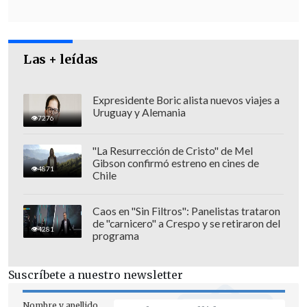
solicitarán la creación de una
cárcel
especial y de alta seguridad para el
crimen organizado.
Las + leídas
Expresidente Boric alista nuevos viajes a
Uruguay y Alemania
7276
"La Resurrección de Cristo" de Mel
Gibson confirmó estreno en cines de
4871
Chile
Caos en "Sin Filtros": Panelistas trataron
de "carnicero" a Crespo y se retiraron del
4281
programa
Suscríbete a nuestro newsletter
COMITÉS NO LOGRARON ACUERDO
Nombre y apellido