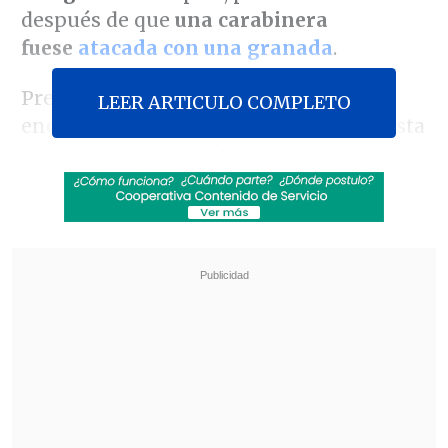
después de que
una carabinera
fuese
atacada con una granada
.
Previamente, el PPD
Raúl Soto
-que
LEER ARTICULO COMPLETO
encabeza el grupo que se inclina por esta
alternativa-
ya había solicitado evaluar
esta medida
, con el fin de
"desescalar
esta ola de violencia y delitos"
, como
definió el escenario nacional después del
secuestro de un empresario en
Rancagua.
Revisa también
Detienen a sujetos por intento de atropello a
carabineros en Peñalolén