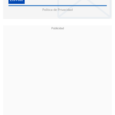
Política de Privacidad
Otra vecina enfatiza que no pueden
"dormir bien, comer bien, nada bien. Ellos
creen que tapándonos la boca con el
blindaje, que
siempre fue una ridiculez,
y
ustedes a quien le pregunten dicen que
no está bien.
A nosotros tienen que