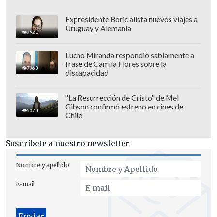
Nosotros nos sentimos desamparados de
Expresidente Boric alista nuevos viajes a
Carabineros, del Gobierno, de la
Uruguay y Alemania
7921
Municipalidad y todo", contó una de las
vecinas a
El Diario de Cooperativa
.
Lucho Miranda respondió sabiamente a
frase de Camila Flores sobre la
7363
La mujer relató que fueron "a reclamar a
discapacidad
la Municipalidad y nos dijeron 'que más
quieren si ya están blindados'.
"La Resurrección de Cristo" de Mel
Gibson confirmó estreno en cines de
(Queremos) una reubicación más, una
5374
Chile
indemnización
por todos los daños y
perjuicios, los daños sicológicos. Yo
Suscríbete a nuestro newsletter
adoro mi casa, pero
imagínese que está
blindada y ya está con impactos de
Nombre y apellido
bala
".
E-mail