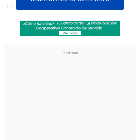
tras completar el blindaje de estas
viviendas, al pasar las semanas
las
balaceras continuaron e incluso, según
denuncian, los propios narcotraficantes
les han pedido comprar sus casas
.
Revisa también
Incendio consumió un bus eléctrico del
sistema Red en Providencia
Carmona viajó a Cuba por segunda vez este
año y se reunió con Díaz-Canel