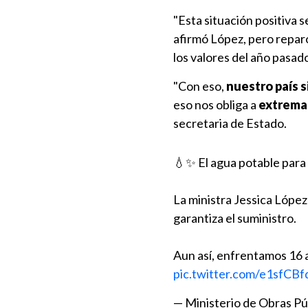
"Esta situación positiva s
afirmó López, pero reparó 
los valores del año pasado,
"Con eso,
nuestro país s
eso nos obliga a
extremar
secretaria de Estado.
💧✨ El agua potable par
La ministra Jessica López
garantiza el suministro.
Aun así, enfrentamos 16 
pic.twitter.com/e1sfCBf
— Ministerio de Obras P