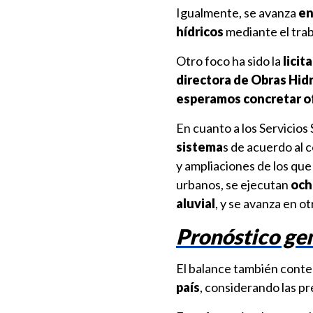
Igualmente, se avanza
en
hídricos
mediante el trab
Otro foco ha sido la
licit
directora de Obras Hid
esperamos concretar of
En cuanto a los Servicios
sistema
s de acuerdo al
y ampliaciones de los que
urbanos, se ejecutan
och
aluvial
, y se avanza en o
Pronóstico ge
El balance también conte
país
, considerando las pr