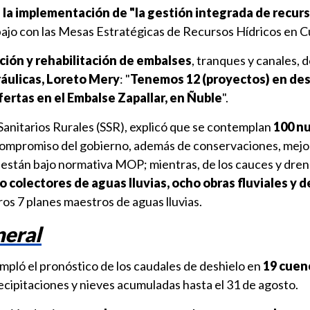
 la implementación de "la gestión integrada de recur
ajo con las Mesas Estratégicas de Recursos Hídricos en C
ación y rehabilitación de embalses
, tranques y canales, d
ráulicas, Loreto Mery
: "
Tenemos 12 (proyectos) en des
ertas en el Embalse Zapallar, en Ñuble
".
 Sanitarios Rurales (SSR), explicó que se contemplan
100 n
 compromiso del gobierno, además de conservaciones, mej
 están bajo normativa MOP; mientras, de los cauces y dren
o colectores de aguas lluvias, ocho obras fluviales y d
tros 7 planes maestros de aguas lluvias.
neral
mpló el pronóstico de los caudales de deshielo en
19 cuen
ecipitaciones y nieves acumuladas hasta el 31 de agosto.