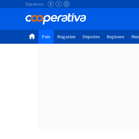
Síguenos:
País
Magazine
Deportes
Regiones
Mu