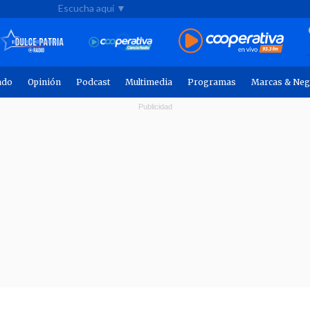
Escucha aquí ▼
ndo
Opinión
Podcast
Multimedia
Programas
Marcas & Neg