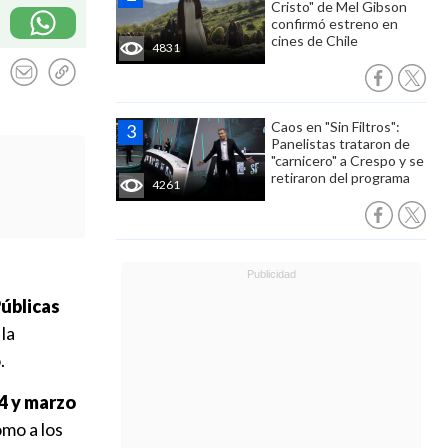
Cristo" de Mel Gibson
confirmó estreno en
cines de Chile
4831
Caos en "Sin Filtros":
Panelistas trataron de
"carnicero" a Crespo y se
retiraron del programa
4261
úblicas
 la
.
4 y marzo
omo a los