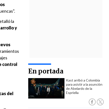
sos
uencas".
etalló la
arrollo y
uevos
oramientos
ajes
e control
En portada
Kast arribó a Colombia
para asistir a la asunción
de Abelardo de la
Espriella
cas del