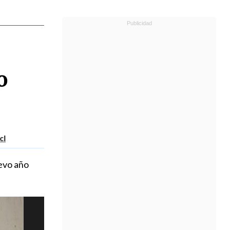
o
cl
uevo año