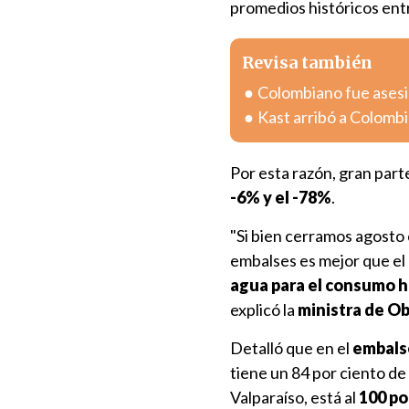
promedios históricos ent
Revisa también
Colombiano fue asesin
Kast arribó a Colombia
Por esta razón, gran part
-6% y el -78%
.
"Si bien cerramos agosto c
embalses es mejor que el
agua para el consumo 
explicó la
ministra de Ob
Detalló que en el
embalse
tiene un 84 por ciento d
Valparaíso, está al
100 po