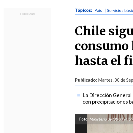
Tópicos:
País
| Servicios bási
Chile sigu
consumo 
hasta el f
Publicado:
Martes, 30 de Sep
La Dirección General d
con precipitaciones ba
Foto:
Ministerio de Obras Públi