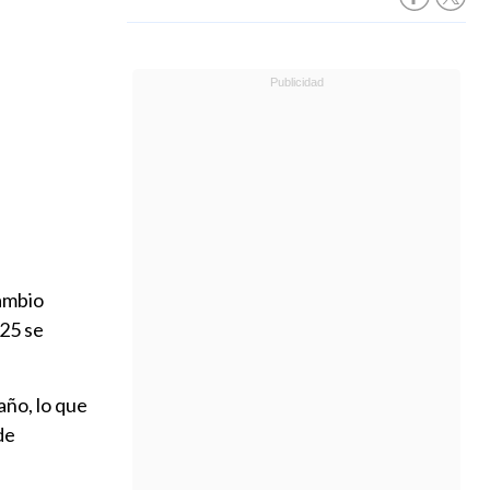
cambio
025 se
año, lo que
de