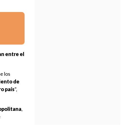
n entre el
e los
iento de
o país
",
opolitana
,
e