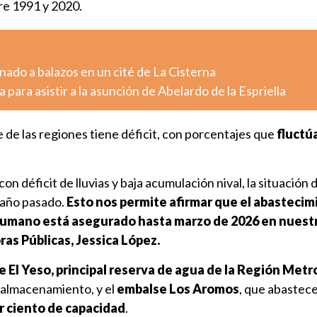
re 1991 y 2020.
ado a balazos en un cité de La Cisterna
 para asistir a la asunción de Abelardo de la Espriella
e de las regiones tiene déficit, con porcentajes que
fluctúa
on déficit de lluvias y baja acumulación nival, la situación d
 año pasado.
Esto nos permite afirmar que el abastecim
humano está asegurado hasta marzo de 2026 en nuestr
ras Públicas,
Jessica López.
 El Yeso, principal reserva de agua de la Región Metr
e almacenamiento, y el
embalse Los Aromos
, que abastec
r ciento de capacidad
.