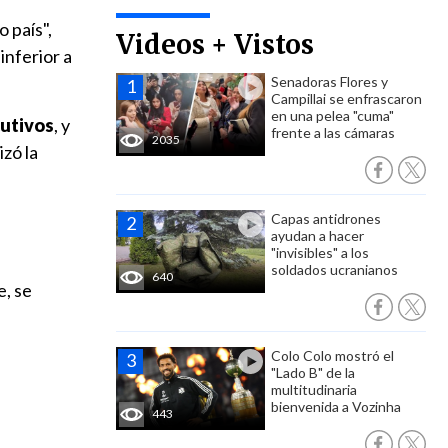
o país",
Videos + Vistos
inferior a
Senadoras Flores y
Campillai se enfrascaron
en una pelea "cuma"
utivos
, y
frente a las cámaras
2035
izó la
Capas antidrones
ayudan a hacer
"invisibles" a los
soldados ucranianos
640
e, se
Colo Colo mostró el
"Lado B" de la
multitudinaria
bienvenida a Vozinha
443